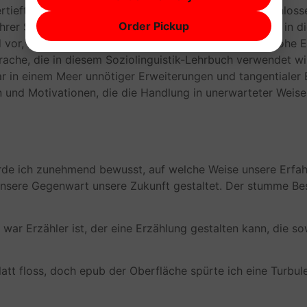
tiefte, fand ich mich von der Leidenschaft und Entschloss
Order Pickup
hrer Stelle tun würde. Ich konnte mich überhaupt nicht in 
r, was es schwer machte, ihr zu folgen. Ich hatte hohe Er
prache, die in diesem Soziolinguistik-Lehrbuch verwendet w
war in einem Meer unnötiger Erweiterungen und tangentialer 
n und Motivationen, die die Handlung in unerwarteter Weise
urde ich zunehmend bewusst, auf welche Weise unsere Erfa
sere Gegenwart unsere Zukunft gestaltet. Der stumme Bes
ch war Erzähler ist, der eine Erzählung gestalten kann, die s
att floss, doch epub der Oberfläche spürte ich eine Turbul