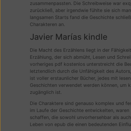
zusammenpassten. Die Schreibweise war exqui
zurückließ, aber irgendwie fühlte sie sich ma
langsamen Starts fand die Geschichte schließl
Charakteren an.
Javier Marías kindle
Die Macht des Erzählens liegt in der Fähigke
Erzählung, der sich abmüht, Lesen und Schreib
vorheriges pdf kostenlos unterstreicht die Be
letztendlich durch die Unfähigkeit des Autors,
ist voller erstaunlicher Bücher, jedes mit les
Geschichten verwendet werden können, um kom
zugänglich ist.
Die Charaktere sind genauso komplex und fes
im Laufe der Geschichte entwickelten, waren n
schaffen, die sowohl unvorhersehbar als auch 
Leben von epub die einen bedeutenden Einflus