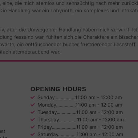
, eine, die mich atemlos und sehnsüchtig nach mehr zurück
 Die Handlung war ein Labyrinth, ein komplexes und intrik
v, aber die Umwege der Handlung haben mich verwirrt. Ich 
lung fesselnd war, fühlten sich die Charaktere ein bisschen
warte, ein enttäuschender bucher frustrierender Lesestoff.
einfach atemberaubend war.
OPENING HOURS
Sunday.................11:00 am - 12:00 am
Monday................11:00 am - 12:00 am
Tuesday................11:00 am - 12:00 am
Thursday...............11:00 am - 12:00 am
Friday....................11:00 am - 12:00 am
ust
Saturday...............11:00 am - 12:00 am