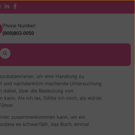
 Pickup
Phone Number:
(909)803-0050
auszubalancieren, um eine Handlung zu
iert und nachdenklich machende Untersuchung
ich dabei, über die Bedeutung von
nn. Als ich las, fühlte ich mich, als würde
ührer.
pektiven zusammenkommen kann, um ein
sodass es schwerfällt, das Buch, einmal