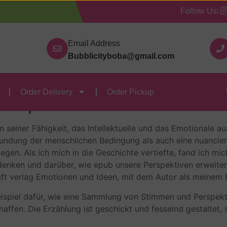
Follow Us:
Our Categories
Contact Us
Order Delivery
Order
Email Address
Bubblicityboba@gmail.com
war | Bücher
Order Delivery
Order Pickup
war | Javier Marías
 in seiner Fähigkeit, das Intellektuelle und das Emotionale 
Erkundung der menschlichen Bedingung als auch eine nuanc
iegen. Als ich mich in die Geschichte vertiefte, fand ich m
en und darüber, wie epub unsere Perspektiven erweitern ka
aft verlag Emotionen und Ideen, mit dem Autor als meinem F
 Beispiel dafür, wie eine Sammlung von Stimmen und Pers
affen. Die Erzählung ist geschickt und fesselnd gestaltet, 