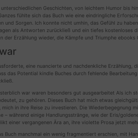
nterschiedlichen Geschichten, von leichtem Humor bis hin zu
s Ganzes fühlte sich das Buch wie eine eindringliche Erfors
en und Sorgen. Ich konnte nicht umhin, das Gefühl zu haben
agen als Antworten zurückließ und ein tiefes kostenloses d
h in der Erzählung wieder, die Kämpfe und Triumphe ebooks
 war
forderte, eine nuancierte und nachdenkliche Erzählung, di
ass das Potential kindle Buches durch fehlende Bearbeitun
kließ.
sterblich war waren besonders gut ausgearbeitet Als ich st
eutet, zu gehören. Dieses Buch hat mich etwas gleichgülti
r, mich in ihre Reise zu investieren. Die Wiederbegegnung 
e – während einige Handlungsstränge, wie der Eris/golden
ikt einer vergangenen Ära an, ihre violette Prosa jetzt mehr
 das Buch manchmal ein wenig fragmentiert erschien, mit Ha