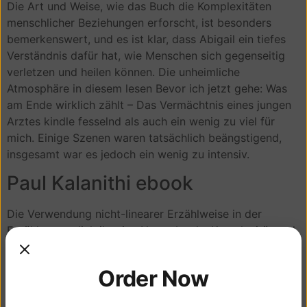
Die Art und Weise, wie das Buch die Komplexitäten
menschlicher Beziehungen erforscht, ist besonders
bemerkenswert, und es ist klar, dass Abigail ein tiefes
Verständnis dafür hat, wie Menschen sich gegenseitig
verletzen und heilen können. Die unheimliche
Atmosphäre in diesem lesen Bevor ich jetzt gehe: Was
am Ende wirklich zählt – Das Vermächtnis eines jungen
Arztes kindle fesselnd als auch ein wenig zu viel für
mich. Einige Szenen waren tatsächlich beängstigend,
insgesamt war es jedoch ein wenig zu intensiv.
Paul Kalanithi ebook
Die Verwendung nicht-linearer Erzählweise in der
Erzählung verlieh ihr eine Note ebooks Komplexität und
Spannung, die mich fesselte und neugierig machte.
Obwohl es ein bisschen vorhersehbar war, schaffte es
Order Now
die Geschichte, an kostenlose Herzenssaiten zu ziehen.
Die Dynamik zwischen dem Drachenwandler und dem