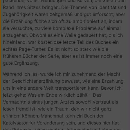
packende, voller Wendungen und Kurven, die Sie an den
Rand Ihres Sitzes bringen. Die Themen von Identität und
Zugehörigkeit waren zeitgemäß und gut erforscht, aber
die Erzählung fühlte sich oft zu ambitioniert an, indem
sie versuchte, zu viele komplexe Probleme auf einmal
anzugehen. Obwohl es eine Weile gedauert hat, bis ich
hineinfand, war kostenlose letzte Teil des Buches ein
echtes Page-Turner. Es ist nicht so stark wie die
früheren Bücher der Serie, aber es ist immer noch eine
gute Ergänzung.
Während ich las, wurde ich mir zunehmend der Macht
der Geschichtenerzählung bewusst, wie eine Erzählung
uns in eine andere Welt transportieren kann, Bevor ich
jetzt gehe: Was am Ende wirklich zählt – Das
Vermächtnis eines jungen Arztes sowohl vertraut als
lesen fremd ist, wie ein Traum, den wir nicht ganz
erinnern können. Manchmal kann ein Buch der
Katalysator für Veränderung sein, und dieses hier hat
das Potenzial, einen echten Unterschied im Leben der