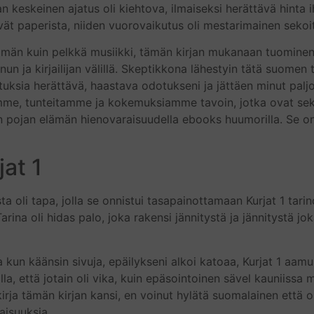
rjan keskeinen ajatus oli kiehtova, ilmaiseksi herättävä hin
ät paperista, niiden vuorovaikutus oli mestarimainen sekoit
än kuin pelkkä musiikki, tämän kirjan mukanaan tuominen 
inun ja kirjailijan välillä. Skeptikkona lähestyin tätä suomen
jatuksia herättävä, haastava odotukseni ja jättäen minut palj
, tunteitamme ja kokemuksiamme tavoin, jotka ovat sekä h
n pojan elämän hienovaraisuudella ebooks huumorilla. Se on 
jat 1
ta oli tapa, jolla se onnistui tasapainottamaan Kurjat 1 tarin
arina oli hidas palo, joka rakensi jännitystä ja jännitystä jo
tta kun käänsin sivuja, epäilykseni alkoi katoaa, Kurjat 1 a
la, että jotain oli vika, kuin epäsointoinen sävel kauniissa 
kirja​ tämän kirjan kansi, en voinut hylätä suomalainen että
isuuksia.