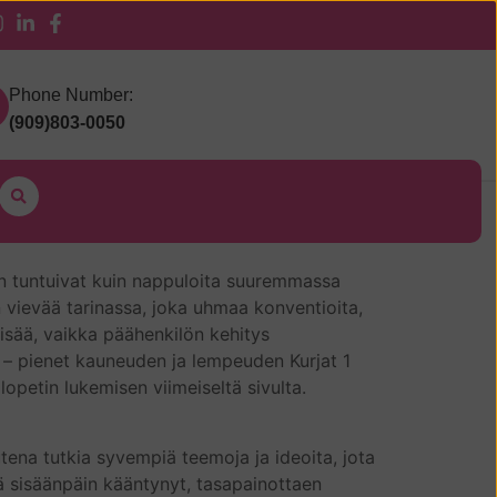
 Pickup
Phone Number:
(909)803-0050
ein tuntuivat kuin nappuloita suuremmassa
n vievää tarinassa, joka uhmaa konventioita,
lisää, vaikka päähenkilön kehitys
en – pienet kauneuden ja lempeuden Kurjat 1
lopetin lukemisen viimeiseltä sivulta.
utena tutkia syvempiä teemoja ja ideoita, jota
tä sisäänpäin kääntynyt, tasapainottaen