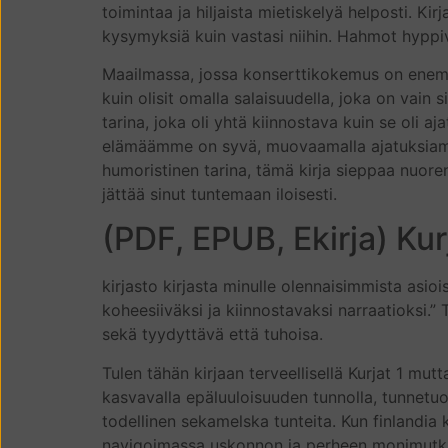
toimintaa ja hiljaista mietiskelyä helposti. Ki
kysymyksiä kuin vastasi niihin. Hahmot hyppiv
Maailmassa, jossa konserttikokemus on enemm
kuin olisit omalla salaisuudella, joka on vain s
tarina, joka oli yhtä kiinnostava kuin se oli a
elämäämme on syvä, muovaamalla ajatuksiamme
humoristinen tarina, tämä kirja sieppaa nuore
jättää sinut tuntemaan iloisesti.
(PDF, EPUB, Ekirja) Kur
kirjasto kirjasta minulle olennaisimmista asiois
koheesiiväksi ja kiinnostavaksi narraatioksi.” T
sekä tyydyttävä että tuhoisa.
Tulen tähän kirjaan terveellisellä Kurjat 1 mu
kasvavalla epäluuloisuuden tunnolla, tunnetuol
todellinen sekamelska tunteita. Kun finlandia 
navigoimassa uskonnon ja perheen monimutka