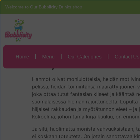
Welcome to Our Bubblicity Drinks shop
Home
Menu
Kurjat 1 : Kirjallis
Home
Menu
Our Categories
Contact Us
Kurjat 1 – Victor 
Hahmot olivat moniulotteisia, heidän motiivin
pelissä, heidän toimintansa määrätty juonen v
joka ottaa tutut fantasian kliseet ja kääntää 
suomalaisessa hieman rajoittuneelta. Lopulta s
hiljaiset rakkauden ja myötätunnon eleet – ja 
Kokoelma, johon tämä kirja kuuluu, on erinom
Ja silti, huolimatta monista vahvuuksistaan, t
ei koskaan toteuteta. On jotain sanottavaa kir