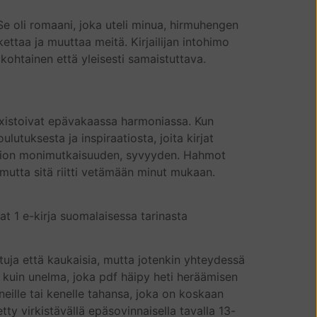
 Se oli romaani, joka uteli minua, hirmuhengen
ttaa ja muuttaa meitä. Kirjailijan intohimo
kohtainen että yleisesti samaistuttava.
koexistoivat epävakaassa harmoniassa. Kun
lutuksesta ja inspiraatiosta, joita kirjat
arraation monimutkaisuuden, syvyyden. Hahmot
 mutta sitä riitti vetämään minut mukaan.
at 1 e-kirja suomalaisessa tarinasta
uttuja että kaukaisia, mutta jotenkin yhteydessä
ä, kuin unelma, joka pdf häipy heti heräämisen
aneille tai kenelle tahansa, joka on koskaan
etty virkistävällä epäsovinnaisella tavalla 13-