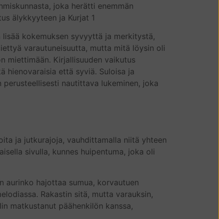
ta ihmiskunnasta, joka herätti enemmän
us älykkyyteen ja Kurjat 1
lisää kokemuksen syvyyttä ja merkitystä,
 tiettyä varautuneisuutta, mutta mitä löysin oli
on miettimään. Kirjallisuuden vaikutus
ienovaraisia että syviä. Suloisa ja
perusteellisesti nautittava lukeminen, joka
oita ja jutkurajoja, vauhdittamalla niitä yhteen
kaisella sivulla, kunnes huipentuma, joka oli
amun aurinko hajottaa sumua, korvautuen
melodiassa. Rakastin sitä, mutta varauksin,
 olin matkustanut päähenkilön kanssa,