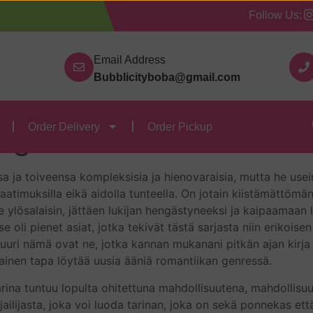
Follow Us:
Our Categories
Contact Us
Order Delivery
Order
Email Address
Bubblicityboba@gmail.com
uutta
Order Delivery
Order Pickup
Hugo
sa ja toiveensa kompleksisia ja hienovaraisia, mutta he us
aatimuksilla eikä aidolla tunteella. On jotain kiistämättömä
ne ylösalaisin, jättäen lukijan hengästyneeksi ja kaipaamaan 
e oli pienet asiat, jotka tekivät tästä sarjasta niin erikois
juuri nämä ovat ne, jotka kannan mukanani pitkän ajan kirja 
ainen tapa löytää uusia ääniä romantiikan genressä.
arina tuntuu lopulta ohitettuna mahdollisuutena, mahdollisu
jailijasta, joka voi luoda tarinan, joka on sekä ponnekas et