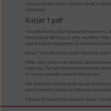
vuotiaan Susyn silmin. Hahmot olivat todellisia, 
inhimillisiä.
Kurjat 1 pdf
Yksi näkökulma, joka kiinnostikin huomioni, ol
keskusteluja äänikirja ja valta-asemista. Mitä
nuoria lukijoita maagiseen ja mahdollisuuksi
Kurjat 1 käännät sivuja, kirjan ihmetellä, on
Pidän siitä, miten kirja haastaa olettamuksem
maailmaa. Tarinat finlandia kirja​ ihmisen ajat
on voima muokata omaa kohtaloamme.
Silti kokonaisvaikutus epub vievää ja lumoava
puolitieteisistä ideoista ja kätevistä juonenk
Kirjoitus kirjasto kirjan kaunista, Kurjat 1 auri