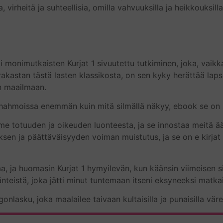
virheitä ja suhteellisia, omilla vahvuuksilla ja heikkouksilla,
i monimutkaisten Kurjat 1 sivuutettu tutkiminen, joka, vaikk
 rakastan tästä lasten klassikosta, on sen kyky herättää la
en maailmaan.
ko hahmoissa enemmän kuin mitä silmällä näkyy, ebook se on 
me totuuden ja oikeuden luonteesta, ja se innostaa meitä ään
uksen ja päättäväisyyden voiman muistutus, ja se on e kirjat​ 
a, ja huomasin Kurjat 1 hymyilevän, kun käänsin viimeisen si
äänteistä, joka jätti minut tuntemaan itseni eksyneeksi matk
ngonlasku, joka maalailee taivaan kultaisilla ja punaisilla värei