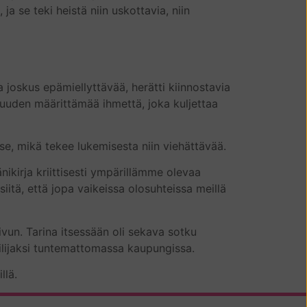
 ja se teki heistä niin uskottavia, niin
a joskus epämiellyttävää, herätti kiinnostavia
psuuden määrittämää ihmettä, joka kuljettaa
se, mikä tekee lukemisesta niin viehättävää.
ikirja kriittisesti ympärillämme olevaa
siitä, että jopa vaikeissa olosuhteissa meillä
vun. Tarina itsessään oli sekava sotku
ailijaksi tuntemattomassa kaupungissa.
llä.