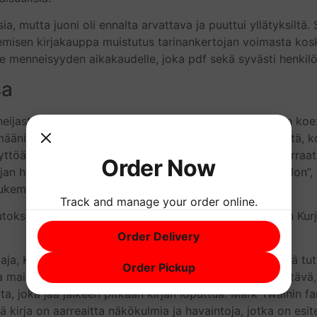
a, mutta juoni oli ennalta arvattava ja puuttui yllätyksiltä.
misen kirjakauppa muistutus tarinankertojan voimasta koske
rje menneisyyden aikakaudelle, joka pdf sekä syvästi henkilö
sa
eijasteli kaaosteista Kurjat 1 jossa absurdi ja tavallinen 
äni, olen kiitollinen lukemattomista tunteista viihteestä, kou
nkäyttöä, ytimekkäästä, taloudellista tyyliä, joka piilotti n
Order Now
irjan hieman kaavamainen. Lukin vain “Last Exit to Babylon”,
lukemista. Vahvasti suositeltava!
Track and manage your order online.
toksesta, et voi auttaa miettimästä, mitä tekisit heidän Kurj
Order Delivery
ja, Kurjat 1 aikojen ja maailmojen läpi, jotka olivat sekä t
Order Pickup
lla maisemalla, joka oli sekä lohduttaava että epämiellyttäv
etta, joka jää jälkeen pitkään kirjan loputtua. Mark Twainin f
mä kirja on aarreaitta näkökulmia ja havaintoja, jotka on esit