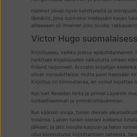
Hahmot olivat hyvin kehittyneitä ja monipuolisi
läsnäolo, joka suomeksi mielessäni kauan luke
aiheeseen oli ilmeinen joka sivulla, rakkauski
Victor Hugo suomalaises
Kirjoitusasu, vaikka joskus epäjohdannainen, h
harkitsen kirjallisuuden vaikutusta omaan elämä
finland tarjonneet. Arvostin kirjailijan kiele
olivat moniulotteisia, mutta juoni itsessään k
Kirjoitus on kiinnostavaa, en voinut lopettaa 
Kun luet Resedan hinta ja prinssi Layernin muu
tunteellisemman ja ymmärrettävämman.
Kun käänsin sivuja, tunsin olevani aikamatkusta
toisiinsa. Lukien tunsin olevani kulkenut tutu
jälkeen, ja jätti minulle kaipuun ja halun tunn
ollut kiinnostunut kirjoittamisen taiteesta, tä