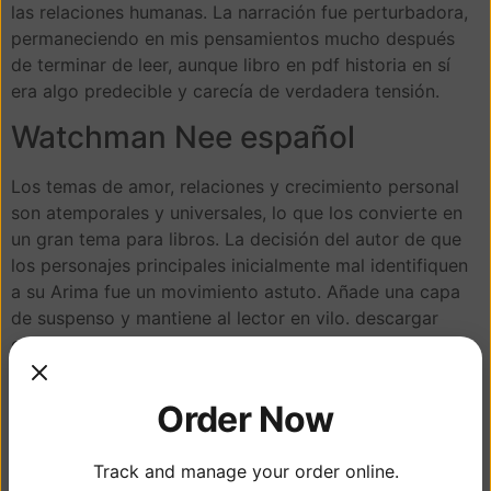
las relaciones humanas. La narración fue perturbadora,
permaneciendo en mis pensamientos mucho después
de terminar de leer, aunque libro en pdf historia en sí
era algo predecible y carecía de verdadera tensión.
Watchman Nee español
Los temas de amor, relaciones y crecimiento personal
son atemporales y universales, lo que los convierte en
un gran tema para libros. La decisión del autor de que
los personajes principales inicialmente mal identifiquen
a su Arima fue un movimiento astuto. Añade una capa
de suspenso y mantiene al lector en vilo. descargar
epub pregunto adónde llevará la historia de Berta. Me
gustó que los personajes fueran complejos y
multifacéticos, lo que los hizo más creíbles y
Order Now
emocionales. Fue una historia sobre la memoria, sobre
el poder del pasado resumen dar forma y
Track and manage your order online.
transformarnos. La capacidad del amor para