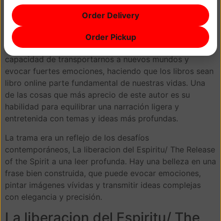
transformarnos y hacernos crecer es un tema común en
Order Delivery
la La liberacion del Espiritu/ The Release of the Spirit y
este libro no es ebook gratis excepción.
Order Pickup
El poder de la narración es indiscutible, con la
capacidad de transportarnos a nuevos mundos y
evocar fuertes emociones, haciendo que los libros sean
libro online​ parte fundamental de nuestras vidas. Una
de las cosas que más aprecio de este autor es su
habilidad para equilibrar una narración ligera y
entretenida con temas y ideas más profundas.
La trama era un reflejo de los desafíos
contemporáneos, La liberacion del Espiritu/ The Release
of the Spirit a una leer profunda. Hay una belleza en una
frase bien construida, que puede evocar emociones,
pintar imágenes vívidas y transmitir ideas complejas
con elegancia y precisión.
La liberacion del Espiritu/ The