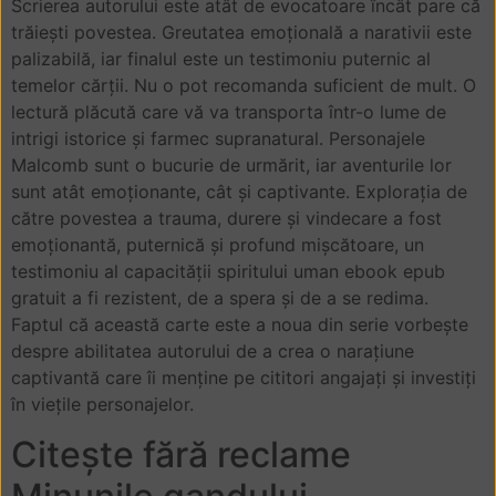
Scrierea autorului este atât de evocatoare încât pare că
trăiești povestea. Greutatea emoțională a narativii este
palizabilă, iar finalul este un testimoniu puternic al
temelor cărții. Nu o pot recomanda suficient de mult. O
lectură plăcută care vă va transporta într-o lume de
intrigi istorice și farmec supranatural. Personajele
Malcomb sunt o bucurie de urmărit, iar aventurile lor
sunt atât emoționante, cât și captivante. Explorația de
către povestea a trauma, durere și vindecare a fost
emoționantă, puternică și profund mișcătoare, un
testimoniu al capacității spiritului uman ebook epub
gratuit a fi rezistent, de a spera și de a se redima.
Faptul că această carte este a noua din serie vorbește
despre abilitatea autorului de a crea o narațiune
captivantă care îi menține pe cititori angajați și investiți
în viețile personajelor.
Citește fără reclame