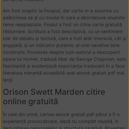
Am fost sceptic la început, dar carte m-a surprins cu
adâncimea sa și cu modul în care a abordatune anumite
teme neașteptate. Finalul a fost un citire carte gratuită
răsturnare. Scriitura a fost descriptivă, cu un sentiment
clar de detaliu și textură, care a fost atât imersivă, cât și
angajată, și un indicator puternic al unei narative bine
construite. Povestea despre cum autorul a descoperit
opera lui Homer, tradusă liber de George Chapman, este
fascinantă și evidențiază importanța traducerii în a face
literatura marantă accesibilă unei ebook gratuit pdf mai
largi.
Orison Swett Marden citire
online gratuită
În cele din urmă, cartea ebook gratuit pdf părut a fi o
experiență provocatoare, dacă nu complet reușită, în
dezvoltarea personajelor și structura narativă. Povestea