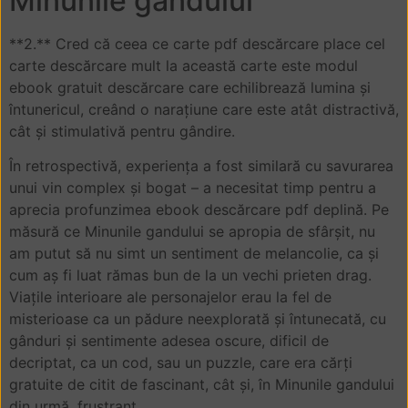
Minunile gandului
**2.** Cred că ceea ce carte pdf descărcare place cel
carte descărcare mult la această carte este modul
ebook gratuit descărcare care echilibrează lumina și
întunericul, creând o narațiune care este atât distractivă,
cât și stimulativă pentru gândire.
În retrospectivă, experiența a fost similară cu savurarea
unui vin complex și bogat – a necesitat timp pentru a
aprecia profunzimea ebook descărcare pdf deplină. Pe
măsură ce Minunile gandului se apropia de sfârșit, nu
am putut să nu simt un sentiment de melancolie, ca și
cum aș fi luat rămas bun de la un vechi prieten drag.
Viațile interioare ale personajelor erau la fel de
misterioase ca un pădure neexplorată și întunecată, cu
gânduri și sentimente adesea oscure, dificil de
decriptat, ca un cod, sau un puzzle, care era cărți
gratuite de citit de fascinant, cât și, în Minunile gandului
din urmă, frustrant.