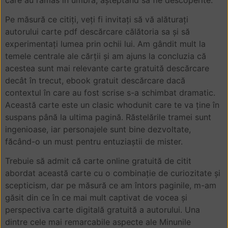
Pe măsură ce citiți, veți fi invitați să vă alăturați
autorului carte pdf descărcare călătoria sa și să
experimentați lumea prin ochii lui. Am gândit mult la
temele centrale ale cărții și am ajuns la concluzia că
acestea sunt mai relevante carte gratuită descărcare
decât în trecut, ebook gratuit descărcare dacă
contextul în care au fost scrise s-a schimbat dramatic.
Această carte este un clasic whodunit care te va ține în
suspans până la ultima pagină. Răstelările tramei sunt
ingenioase, iar personajele sunt bine dezvoltate,
făcând-o un must pentru entuziaștii de mister.
Trebuie să admit că carte online gratuită de citit
abordat această carte cu o combinație de curiozitate și
scepticism, dar pe măsură ce am întors paginile, m-am
găsit din ce în ce mai mult captivat de vocea și
perspectiva carte digitală gratuită a autorului. Una
dintre cele mai remarcabile aspecte ale Minunile