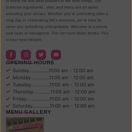
in every sip and treat yourself to the finer things. Our
premium ingredients , vibe, and menu are all about
elevating your senses. Whether you’re unwinding after a
long day or celebrating life’s moments, we’re here to
serve you something unforgettable. Welcome to a whole
new level of indulgence. This isn’t just about drinks. This
is your new lifestyle.
OPENING HOURS
Sunday.................11:00 am - 12:00 am
Monday................11:00 am - 12:00 am
Tuesday................11:00 am - 12:00 am
Thursday...............11:00 am - 12:00 am
Friday....................11:00 am - 12:00 am
Saturday...............11:00 am - 12:00 am
MENU GALLERY