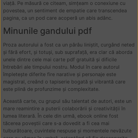
viață. Pe măsură ce citeam, simțeam o conexiune cu
povestea, un sentiment de empatie care transcendea
pagina, ca un pod care acoperă un abis adânc.
Minunile gandului pdf
Proza autorului a fost ca un pârâu liniștit, curgând neted
și fără efort, și totuși, sub suprafață, era clar că aborda
unele dintre cele mai carte pdf gratuită și dificile
întrebări ale timpului nostru. Modul în care autorul
împletește diferite fire narative și personaje este
magistral, creând o tapiserie bogată și vibrantă care
este plină de profunzime și complexitate.
Această carte, cu grupul său talentat de autori, este un
mare reamintire a puterii colaborării și creativității în
lumea literară. În cele din urmă, ebook online fost
tăcerea poveștii care s-a dovedit a fi cea mai
tulburătoare, cuvintele nespuse și momentele nevăzute
care au rămas în umbră, așteptând să fie descoperite.