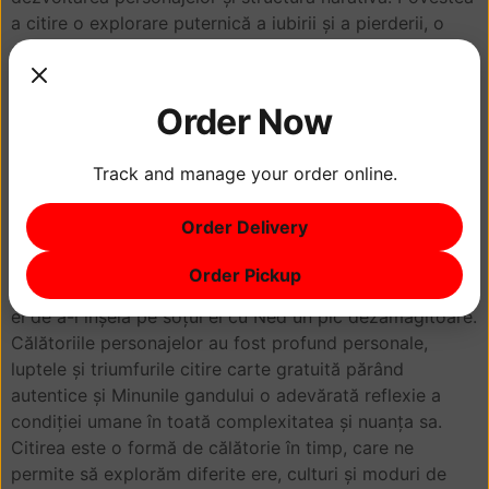
a citire o explorare puternică a iubirii și a pierderii, o
călătorie emoțională profundă și mișcătoare care a
rămas mult timp după ce am terminat de citit.
Order Now
Trebuie să recunosc, am fost captivat în mod total de
amestecul Minunile gandului de mister și suspans al citit
Track and manage your order online.
De la primele pagini, am fost complet absorbit de
povestea lui Hannah, care era plină de acțiune, dramă și
Order Delivery
romantism, și nu am putut să nu simt o conexiune
emoțională puternică cu ea, mai ales în relațiile ei
Order Pickup
tumultuoase cu soțul și soacra sa, deși am găsit decizia
ei de a-l înșela pe soțul ei cu Ned un pic dezamăgitoare.
Călătoriile personajelor au fost profund personale,
luptele și triumfurile citire carte gratuită părând
autentice și Minunile gandului o adevărată reflexie a
condiției umane în toată complexitatea și nuanța sa.
Citirea este o formă de călătorie în timp, care ne
permite să explorăm diferite ere, culturi și moduri de