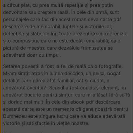
a căzut plat, cu prea multă repetiție și prea puțin
dezvoltare sau creștere reală. În cele din urmă, sunt
personajele care fac din acest roman ceva carte pdf
descărcare de memorabil, luptele și victoriile lor,
defectele și slăberile lor, toate prezentate cu o precizie
și o compasiune care nu este decât remarabilă, ca o
pictură de maestru care dezvăluie frumusețea sa
adevărată doar cu timpul.
Setarea poveștii a fost la fel de reală ca o fotografie.
M-am simțit atras în lumea descrisă, un peisaj bogat
detaliat care părea atât familiar, cât și ciudat, o
adevărată aventură. Scrisul a fost concis și eleganț, un
adevărat bucurie pentru simțuri care m-a lăsat fără suflă
și dorind mai mult. În cele din ebook pdf descărcare
această carte este un memento că gana noastră pentru
Dumnezeu este singura lucru care va aduce adevărată
victorie și satisfacție în viețile noastre.