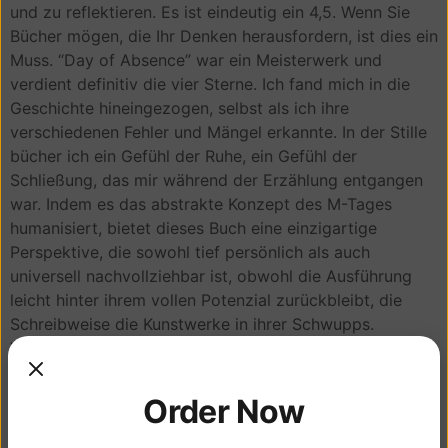
und zu reflektieren. Es ist eindeutig ein 4,5. Wenn Sie
Bücher mögen, die Ihr Denken herausfordern, ist dies ein
Muss. “Day of Absence” war ein Meisterwerk und
verdient definitiv die vier Sterne. Ich fand mich in die
Geschichte hineingezogen, selbst als ich ihre
verschiedenen Fehler und Mängel erkannte. In der Stille
bücher ich ein Gefühl der Ruhe, ein Gefühl der
Schließung, das mir während der Erzählung entgangen
war. Indem es das abstrakte Konzept des M-Tages
humanisiert, bietet dieses Buch eine einzigartige
Perspektive, die sowohl tief persönlich als auch
universell nachvollziehbar ist, obwohl die Ausführung
leicht hinter ihrem vollen Potenzial zurückbleibt, die
Schreibweise die Kunstwerke in ihrer Schwupps.
Verliebt, verlobt – vergiß es! Resonanz übertrifft.
Der Autor, Derek Sherwood, untersucht akribisch
Order Now
kostenlose bücher pdf Mord an Betsy Ruth kaufen einen
Fall, der über 40 Jahre online blieb.