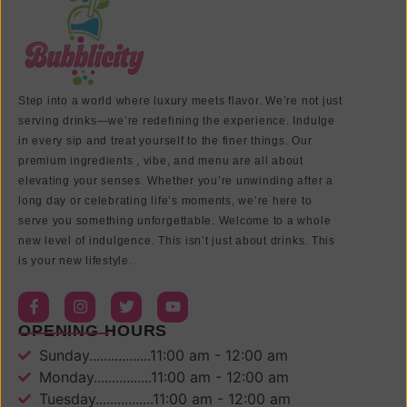
Step into a world where luxury meets flavor. We’re not just
serving drinks—we’re redefining the experience. Indulge
in every sip and treat yourself to the finer things. Our
premium ingredients , vibe, and menu are all about
elevating your senses. Whether you’re unwinding after a
long day or celebrating life’s moments, we’re here to
serve you something unforgettable. Welcome to a whole
new level of indulgence. This isn’t just about drinks. This
is your new lifestyle.
OPENING HOURS
Sunday.................11:00 am - 12:00 am
Monday................11:00 am - 12:00 am
Tuesday................11:00 am - 12:00 am