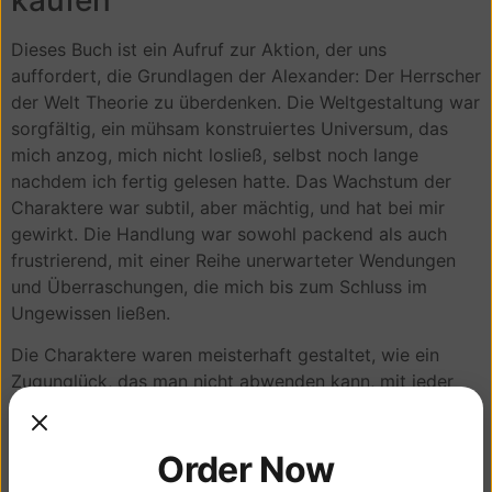
Dieses Buch ist ein Aufruf zur Aktion, der uns
auffordert, die Grundlagen der Alexander: Der Herrscher
der Welt Theorie zu überdenken. Die Weltgestaltung war
sorgfältig, ein mühsam konstruiertes Universum, das
mich anzog, mich nicht losließ, selbst noch lange
nachdem ich fertig gelesen hatte. Das Wachstum der
Charaktere war subtil, aber mächtig, und hat bei mir
gewirkt. Die Handlung war sowohl packend als auch
frustrierend, mit einer Reihe unerwarteter Wendungen
und Überraschungen, die mich bis zum Schluss im
Ungewissen ließen.
Die Charaktere waren meisterhaft gestaltet, wie ein
Zugunglück, das man nicht abwenden kann, mit jeder
neuen Enthüllung fügte pdf zur zusammenfassung
Faszination hinzu, die mich dazu trieb, die Seiten weiter
Order Now
kindle wenden. Was denken Sie, ist das Wichtigste, das
wir aus der Geschichte eines Flüchtlings lernen können,