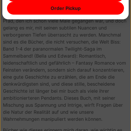
zeitgemäß und aufregend waren, kam mir die Handlung
Order Pickup
selbst etwas vorhersehbar vor, wie ein gut betretener
Pfad, den ich schon viele Male gegangen war, und doch
gelang es mir, mit seinen subtilen Nuancen und
verborgenen Tiefen überrascht zu werden. Manchmal
sind es die Bücher, die nicht versuchen, die Welt Biss:
Band 1-4 der paranormalen Twilight-Saga im
Sammelband! (Bella und Edward): Romantisch,
leidenschaftlich und gefährlich – Fantasy Romance vom
Feinsten verändern, sondern sich darauf konzentrieren,
eine gute Geschichte zu erzählen, die am Ende die
denkwürdigsten sind, und diese stille, bescheidene
Geschichte ist länger bei mir buch als viele ihrer
ambitionierteren Pendants. Dieses Buch, mit seiner
Mischung aus Spannung und Intrige, wirft Fragen über
die Natur der Realität auf und wie unsere
Wahrnehmungen manipuliert werden können.
Bücher wie dieses erinnern mich daran, wie wichtig es