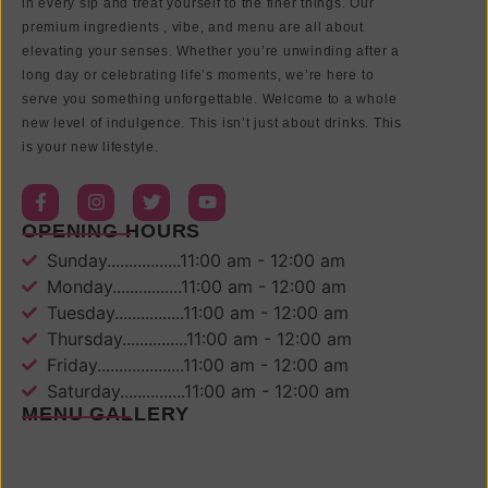
in every sip and treat yourself to the finer things. Our
premium ingredients , vibe, and menu are all about
elevating your senses. Whether you’re unwinding after a
long day or celebrating life’s moments, we’re here to
serve you something unforgettable. Welcome to a whole
new level of indulgence. This isn’t just about drinks. This
is your new lifestyle.
OPENING HOURS
Sunday.................11:00 am - 12:00 am
Monday................11:00 am - 12:00 am
Tuesday................11:00 am - 12:00 am
Thursday...............11:00 am - 12:00 am
Friday....................11:00 am - 12:00 am
Saturday...............11:00 am - 12:00 am
MENU GALLERY