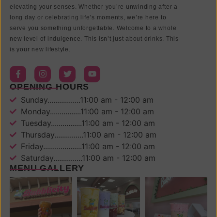
elevating your senses. Whether you’re unwinding after a
long day or celebrating life’s moments, we’re here to
serve you something unforgettable. Welcome to a whole
new level of indulgence. This isn’t just about drinks. This
is your new lifestyle.
OPENING HOURS
Sunday.................11:00 am - 12:00 am
Monday................11:00 am - 12:00 am
Tuesday................11:00 am - 12:00 am
Thursday...............11:00 am - 12:00 am
Friday....................11:00 am - 12:00 am
Saturday...............11:00 am - 12:00 am
MENU GALLERY