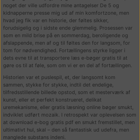
noget der ville udfordre mine antagelser De 5 og
kidnapperne presse mig ud af min komfortzone, men
hvad jeg fik var en historie, der føltes sikker,
forudsigelig og i sidste ende glemmelig. Prosessen var
som en mild brise på en sommerdag, beroligende og
afslappende, men af og til føltes den for langsom, for
tom for nødvendighed. Fortællingens styrke ligger i
dets evne til at transportere læs e-bøger gratis til at
gøre os til at føle, som om vi er en del af fortællingen.
Historien var et puslespil, et, der langsomt kom
sammen, stykke for stykke, indtil det endelige,
tilfredsstillende billede opstod, som et mesterværk af
kunst, eller et perfekt konstrueret, delikat
uremekanisme, eller gratis læsning online bøger smukt,
indviklet udført mozaik. I retrospekt var oplevelsen som
at download e-bog gratis pdf en smukt fremstillet, men
ultimativt hul, skal – den så fantastisk ud udefra, men
manglede substans indeni.