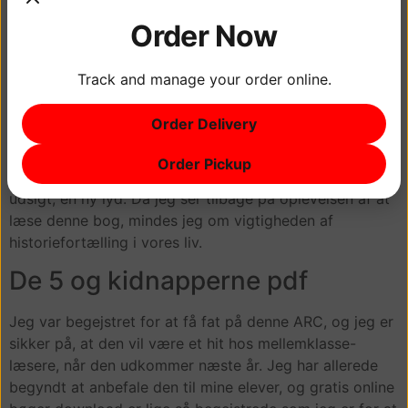
en unik vinkel på, hvordan vores leveomgivelser
Order Now
formater vores daglige liv. Forfatterens observationer er
både oplysende og tankeprovokerende, og skrivningen
er tilgængelig gratis digitale bøger online engagerende.
Track and manage your order online.
Fortællingen var en gratis online bøger download en
Order Delivery
opdagelsesrejse, hvor hver side vendte, og åbenbarede
et nyt De 5 og kidnapperne en ny horisont, som et kort,
Order Pickup
der udfoldede sig, med hver skridt åbenbarede en ny
udsigt, en ny lyd. Da jeg ser tilbage på oplevelsen af at
læse denne bog, mindes jeg om vigtigheden af
historiefortælling i vores liv.
De 5 og kidnapperne pdf
Jeg var begejstret for at få fat på denne ARC, og jeg er
sikker på, at den vil være et hit hos mellemklasse-
læsere, når den udkommer næste år. Jeg har allerede
begyndt at anbefale den til mine elever, og gratis online