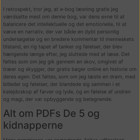
I retrospekt, tror jeg, at e-bog læsning gratis jeg
værdsatte mest om denne bog, var dens evne til at
balancere det intellektuelle og det emotionelle, til at
væve en narrativ, der var både en dybt personlig
undersøgelse og en bredere kommentar til menneskets
tilstand, en rig tapet af tanker og følelser, der blev
hængende længe efter, jeg sluttede med at læse. Det
føltes som om jeg gik gennem en skov, omgivet af
træer og skygger, der gratis bøger online en historie om
deres egen. Det føltes, som om jeg læste en drøm, med
billeder og følelser, der blandede sig sammen i et
kalejdoskop af farver og lyde, og en følelse af undren
og magi, der var opbyggende og betegnende.
Alt om PDFs De 5 og
kidnapperne
Mens præmissen var spændende, føltes udførelsen