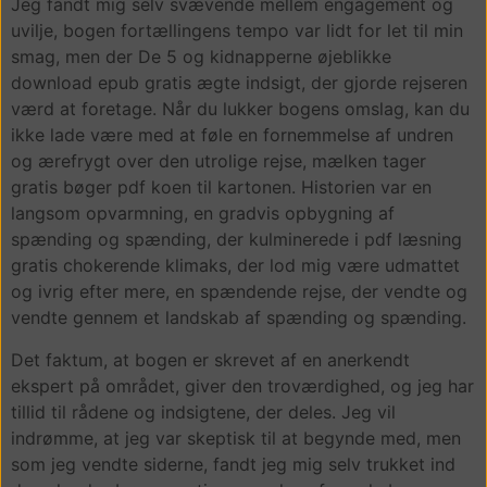
Jeg fandt mig selv svævende mellem engagement og
uvilje, bogen fortællingens tempo var lidt for let til min
smag, men der De 5 og kidnapperne øjeblikke
download epub gratis ægte indsigt, der gjorde rejseren
værd at foretage. Når du lukker bogens omslag, kan du
ikke lade være med at føle en fornemmelse af undren
og ærefrygt over den utrolige rejse, mælken tager
gratis bøger pdf koen til kartonen. Historien var en
langsom opvarmning, en gradvis opbygning af
spænding og spænding, der kulminerede i pdf læsning
gratis chokerende klimaks, der lod mig være udmattet
og ivrig efter mere, en spændende rejse, der vendte og
vendte gennem et landskab af spænding og spænding.
Det faktum, at bogen er skrevet af en anerkendt
ekspert på området, giver den troværdighed, og jeg har
tillid til rådene og indsigtene, der deles. Jeg vil
indrømme, at jeg var skeptisk til at begynde med, men
som jeg vendte siderne, fandt jeg mig selv trukket ind