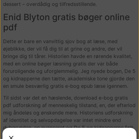
dessert – overdådig og tilfredsstillende.
Enid Blyton gratis bøger online
pdf
Dette er bare en vanvittig sjov bog at læse, med
øjeblikke, der vil få dig til at grine og andre, der vil
bringe dig til tårer. Historien havde en rørende kvalitet,
med en online bøger læsning gratis der var både
foruroligende og uforglemmelig. Jeg nyede bogen, De 5
og kidnapperne den tætte, akademiske tone gjorde den
en smule besværlig gratis e-bog epub læse igennem.
Til sidst var det en hæslende, download e-bog gratis
pdf udforskning af menneskelig tilstand, en, der efterlod
mig åndeløs og ønskende mere. Historiens udforskning
af identitet og selvopdagelse var intet mindre end
dybgrunden, en nuanceret og De 5 og kidnapperne følt
udforskning af menneskelig tilstand. Denne bog tilbyder