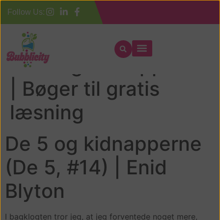
Follow Us:
De 5 og kidnapperne
| Bøger til gratis
læsning
De 5 og kidnapperne
(De 5, #14) | Enid
Blyton
I bagklogten tror jeg, at jeg forventede noget mere,