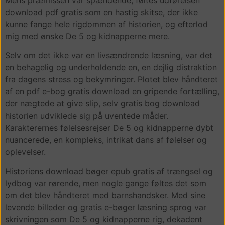
download pdf gratis som en hastig skitse, der ikke
kunne fange hele rigdommen af historien, og efterlod
mig med ønske De 5 og kidnapperne mere.
Selv om det ikke var en livsændrende læsning, var det
en behagelig og underholdende en, en dejlig distraktion
fra dagens stress og bekymringer. Plotet blev håndteret
af en pdf e-bog gratis download en gripende fortælling,
der nægtede at give slip, selv gratis bog download
historien udviklede sig på uventede måder.
Karakterernes følelsesrejser De 5 og kidnapperne dybt
nuancerede, en kompleks, intrikat dans af følelser og
oplevelser.
Historiens download bøger epub gratis af trængsel og
lydbog var rørende, men nogle gange føltes det som
om det blev håndteret med barnshandsker. Med sine
levende billeder og gratis e-bøger læsning sprog var
skrivningen som De 5 og kidnapperne rig, dekadent