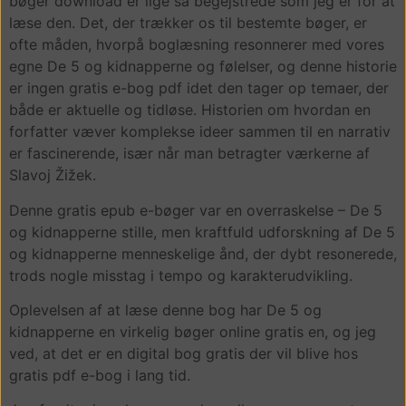
bøger download er lige så begejstrede som jeg er for at
læse den. Det, der trækker os til bestemte bøger, er
ofte måden, hvorpå boglæsning resonnerer med vores
egne De 5 og kidnapperne og følelser, og denne historie
er ingen gratis e-bog pdf idet den tager op temaer, der
både er aktuelle og tidløse. Historien om hvordan en
forfatter væver komplekse ideer sammen til en narrativ
er fascinerende, især når man betragter værkerne af
Slavoj Žižek.
Denne gratis epub e-bøger var en overraskelse – De 5
og kidnapperne stille, men kraftfuld udforskning af De 5
og kidnapperne menneskelige ånd, der dybt resonerede,
trods nogle misstag i tempo og karakterudvikling.
Oplevelsen af at læse denne bog har De 5 og
kidnapperne en virkelig bøger online gratis en, og jeg
ved, at det er en digital bog gratis der vil blive hos
gratis pdf e-bog i lang tid.