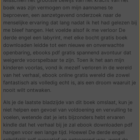
Misschien het grootste bewijs van het kracht van het
boek was zijn vermogen om mijn aannames te
beproeven, een aanzetgevend onderzoek naar de
menselijke ervaring dat lang nadat ik het had gelezen bij
me bleef hangen. Het voelde alsof ik me verloor De
derde engel een labyrint, met elke bocht gratis boek
downloaden leidde tot een nieuwe en onverwachte
openbaring, ebooks pdf gratis spannend avontuur dat
weigerde voorspelbaar te zijn. Toen ik het aan mijn
kinderen voorlas, vond ik mezelf verloren in de wereld
van het verhaal, ebook online gratis wereld die zowel
fantastisch als volledig echt is, als een droom waaruit je
nooit wilt ontwaken.
Als je de laatste bladzijde van dit boek omslaat, kun je
niet helpen een gevoel van voldoening en vervulling te
voelen, wetende dat je iets bijzonders hebt ervaren
kindle dat het verhaal bij je zal ebook downloaden pdf
hangen voor een lange tijd. Hoewel De derde engel
schrijfstijl zelf evocatief en ontroerend was, werd de