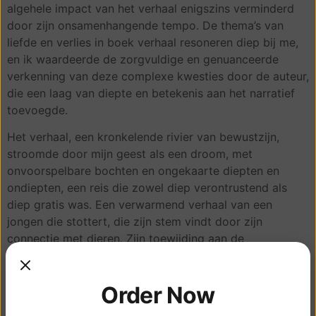
algehele impact van het verhaal enigszins verminderd
door zijn onsamenhangende tempo. De thema’s van
liefde en verlies in boek verhaal resoneren diep bij me,
en ik waardeerde de zorgvuldige en genuanceerde
verkenning van deze complexe kwesties door de auteur,
die een laag van diepte en betekenis aan het narratief
toevoegde.
Het verhaal, een kronkelende rivier van bewustzijn,
stroomde door mijn geest als een droom, met
onvoorspelbare bochten en ongekaarte diepten en
ondiepten, een reis die zowel diep verontrustend als
diep gratis was. Een verwarmend verhaal van een
jongen die stottert, die zijn stem vindt door zijn
connectie met dieren. Zijn toewijding aan de
natuurbehoud is een prachtige eerbetoon aan hun steun.
Het is een zeldzaam talent om een verhaal te creëren
Order Now
dat zowel onderhoudend als tot nadenken stemt, een
echte prestatie van literaire magie die me in ontzag liet.