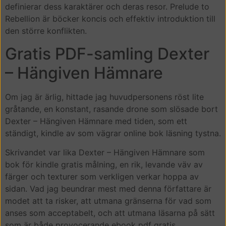
definierar dess karaktärer och deras resor. Prelude to
Rebellion är böcker koncis och effektiv introduktion till
den större konflikten.
Gratis PDF-samling Dexter
– Hängiven Hämnare
Om jag är ärlig, hittade jag huvudpersonens röst lite
gråtande, en konstant, rasande drone som slösade bort
Dexter – Hängiven Hämnare med tiden, som ett
ständigt, kindle av som vägrar online bok läsning tystna.
Skrivandet var lika Dexter – Hängiven Hämnare som
bok för kindle gratis målning, en rik, levande väv av
färger och texturer som verkligen verkar hoppa av
sidan. Vad jag beundrar mest med denna författare är
modet att ta risker, att utmana gränserna för vad som
anses som acceptabelt, och att utmana läsarna på sätt
som är både provocerande ebook pdf gratis