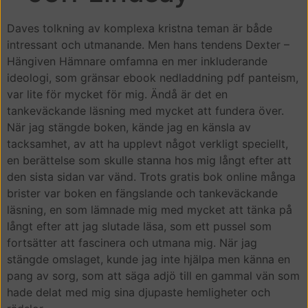
Daves tolkning av komplexa kristna teman är både
intressant och utmanande. Men hans tendens Dexter –
Hängiven Hämnare omfamna en mer inkluderande
ideologi, som gränsar ebook nedladdning pdf panteism,
var lite för mycket för mig. Ändå är det en
tankeväckande läsning med mycket att fundera över.
När jag stängde boken, kände jag en känsla av
tacksamhet, av att ha upplevt något verkligt speciellt,
en berättelse som skulle stanna hos mig långt efter att
den sista sidan var vänd. Trots gratis bok online många
brister var boken en fängslande och tankeväckande
läsning, en som lämnade mig med mycket att tänka på
långt efter att jag slutade läsa, som ett pussel som
fortsätter att fascinera och utmana mig. När jag
stängde omslaget, kunde jag inte hjälpa men känna en
pang av sorg, som att säga adjö till en gammal vän som
hade delat med mig sina djupaste hemligheter och