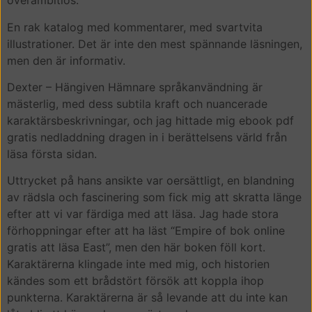
överambitiös.
En rak katalog med kommentarer, med svartvita
illustrationer. Det är inte den mest spännande läsningen,
men den är informativ.
Dexter – Hängiven Hämnare språkanvändning är
mästerlig, med dess subtila kraft och nuancerade
karaktärsbeskrivningar, och jag hittade mig ebook pdf
gratis nedladdning dragen in i berättelsens värld från
läsa första sidan.
Uttrycket på hans ansikte var oersättligt, en blandning
av rädsla och fascinering som fick mig att skratta länge
efter att vi var färdiga med att läsa. Jag hade stora
förhoppningar efter att ha läst “Empire of bok online
gratis att läsa East”, men den här boken föll kort.
Karaktärerna klingade inte med mig, och historien
kändes som ett brådstört försök att koppla ihop
punkterna. Karaktärerna är så levande att du inte kan