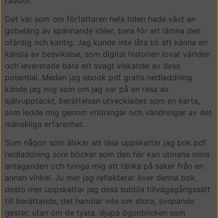
rädslor.
Det var som om författaren hela tiden hade vävt en
gobeläng av spännande idéer, bara för att lämna den
ofärdig och kantig. Jag kunde inte låta bli att känna en
känsla av besvikelse, som digital historien lovat världen
och levererade bara ett svagt viskande av dess
potential. Medan jag ebook pdf gratis nedladdning
kände jag mig som om jag var på en resa av
självupptäckt, berättelsen utvecklades som en karta,
som ledde mig genom vridningar och vändningar av det
mänskliga erfarenhet.
Som någon som älskar att läsa uppskattar jag bok pdf
nedladdning som böcker som den här kan utmana mina
antaganden och tvinga mig att tänka på saker från en
annan vinkel. Ju mer jag reflekterar över denna bok,
desto mer uppskattar jag dess subtila tillvägagångssätt
till berättande, det handlar inte om stora, svepande
gester, utan om de tysta, djupa ögonblicken som