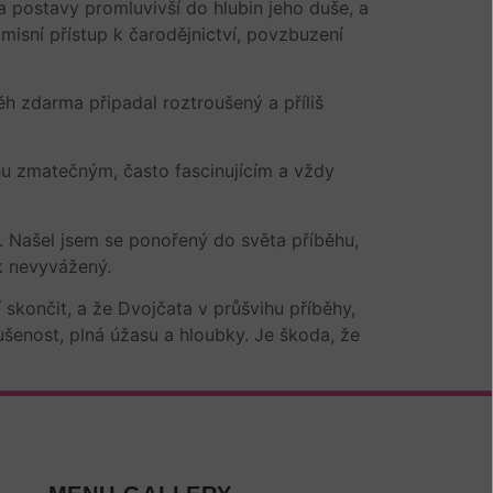
 a postavy promluvivší do hlubin jeho duše, a
misní přístup k čarodějnictví, povzbuzení
h zdarma připadal roztroušený a příliš
hu zmatečným, často fascinujícím a vždy
hu. Našel jsem se ponořený do světa příběhu,
k nevyvážený.
 skončit, a že Dvojčata v průšvihu příběhy,
kušenost, plná úžasu a hloubky. Je škoda, že