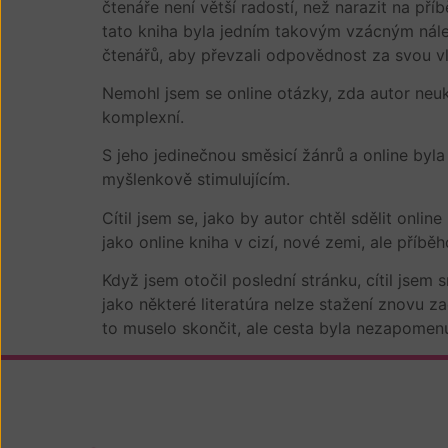
čtenáře není větší radostí, než narazit na př
tato kniha byla jedním takovým vzácným náleze
čtenářů, aby převzali odpovědnost za svou v
Nemohl jsem se online otázky, zda autor neuk
komplexní.
S jeho jedinečnou směsicí žánrů a online byl
myšlenkově stimulujícím.
Cítil jsem se, jako by autor chtěl sdělit onli
jako online kniha v cizí, nové zemi, ale pří
Když jsem otočil poslední stránku, cítil jsem
jako některé literatúra nelze stažení znovu z
to muselo skončit, ale cesta byla nezapomenu