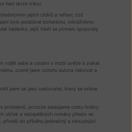
ko had skrze trávu.
dnictvím jejích citátů a reflexí, což
i. Psaní bylo podobné bohatému, odvážnému
ádal hádanku, jejíž části se pomalu spojovaly
m vidět sebe a ostatní v mobi světle a získat
mému, ocenil jsem ochotu autora riskovat a
ítil jsem se jako cestovatel, který se online
ení problémů, protože sledujeme cestu hrdiny
ých uliček a neúspěšných romány přesto se
, přináší do příběhu jedinečný a okouzlující