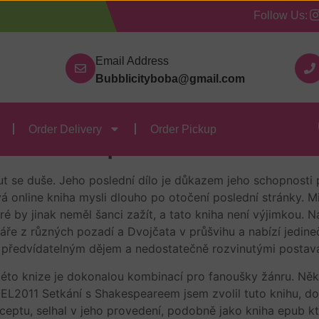
Follow Us:
Our Categories
Contact Us
Order Delivery
Order
Email Address
Bubblicityboba@gmail.com
hu – eBook [EPUB]
Order Delivery
Order Pickup
hu : Jacqueline Wilson
t se duše. Jeho poslední dílo je důkazem jeho schopnosti 
á online kniha mysli dlouho po otočení poslední stránky. Mil
ré by jinak neměl šanci zažít, a tato kniha není výjimkou. 
áře z různých pozadí a Dvojčata v průšvihu a nabízí jedinečn
n předvídatelným dějem a nedostatečně rozvinutými postav
této knize je dokonalou kombinací pro fanoušky žánru. Něk
 EL2011 Setkání s Shakespeareem jsem zvolil tuto knihu, do
nceptu, selhal v jeho provedení, podobně jako kniha epub kt