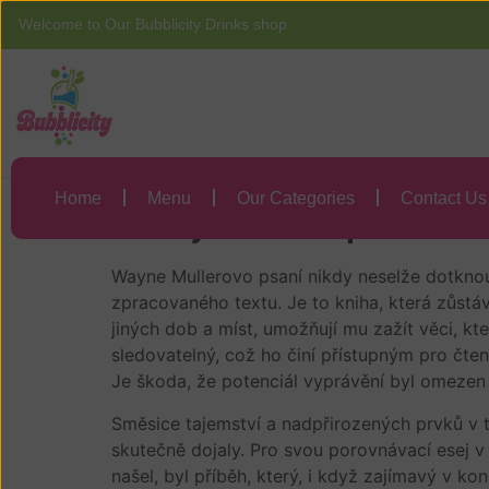
Welcome to Our Bubblicity Drinks shop
Home
Menu
Dvojčata v průšvi
Home
Menu
Our Categories
Contact Us
Dvojčata v průšvi
Wayne Mullerovo psaní nikdy neselže dotknou
zpracovaného textu. Je to kniha, která zůstáv
jiných dob a míst, umožňují mu zažít věci, kte
sledovatelný, což ho činí přístupným pro čten
Je škoda, že potenciál vyprávění byl omeze
Směsice tajemství a nadpřirozených prvků v 
skutečně dojaly. Pro svou porovnávací esej v
našel, byl příběh, který, i když zajímavý v ko