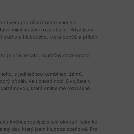
obdivem pro důležitost rovnosti a
scinující stažení rozzlobující. Když jsem
tického a hlubokého, která povýšila příběh
 to je přesně tato, skutečný stránkovací
mnoho, s jedinečnou kombinací žánrů,
rý příběh. Ve tichosti noci, Dvojčata v
ou balzámovou, která online mé rozrušené
o květina rozvíjející své okvětní lístky ke
cenný dar, který jsem hluboce oceňoval. Pro