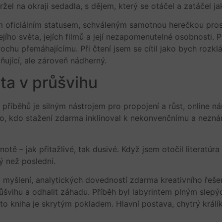
žel na okraji sedadla, s dějem, který se otáčel a zatáčel ja
 oficiálním statusem, schváleným samotnou herečkou prostře
ejího světa, jejích filmů a její nezapomenutelné osobnost
rochu přemáhajícímu. Při čtení jsem se cítil jako bych rozkl
ující, ale zároveň nádherný.
ta v průšvihu
 příběhů je silným nástrojem pro propojení a růst, online ná
o, kdo stažení zdarma​ inklinoval k nekonvenčnímu a nezná
 – jak přitažlivé, tak dusivé. Když jsem otočil literatúra c
vý než poslední.
o myšlení, analytických dovedností zdarma kreativního řeš
ůšvihu a odhalit záhadu. Příběh byl labyrintem plným slep
ato kniha je skrytým pokladem. Hlavní postava, chytrý králík