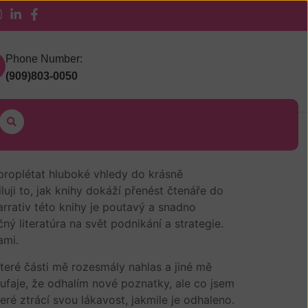
 Pickup
Phone Number:
(909)803-0050
proplétat hluboké vhledy do krásně
uji to, jak knihy dokáží přenést čtenáře do
Narrativ této knihy je poutavý a snadno
ý literatúra na svět podnikání a strategie.
ami.
teré části mě rozesmály nahlas a jiné mě
ufaje, že odhalím nové poznatky, ale co jsem
eré ztrácí svou lákavost, jakmile je odhaleno.