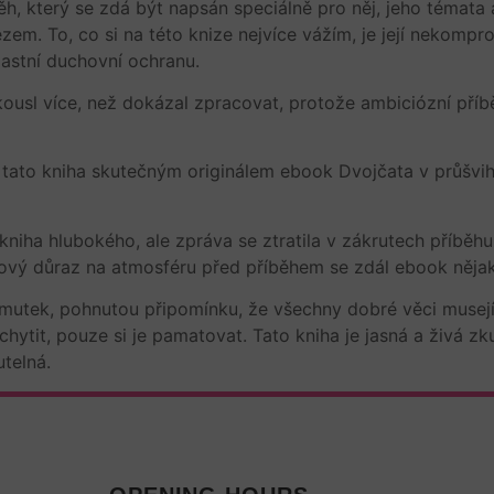
íběh, který se zdá být napsán speciálně pro něj, jeho témata
m. To, co si na této knize nejvíce vážím, je její nekompro
lastní duchovní ochranu.
ousl více, než dokázal zpracovat, protože ambiciózní příbě
a tato kniha skutečným originálem ebook Dvojčata v průšvi
ne kniha hlubokého, ale zpráva se ztratila v zákrutech příbě
běhový důraz na atmosféru před příběhem se zdál ebook něja
 smutek, pohnutou připomínku, že všechny dobré věci musejí
achytit, pouze si je pamatovat. Tato kniha je jasná a živá z
telná.