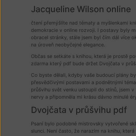
Jacqueline Wilson online
čtení přemýšlíte nad tématy a myšlenkami kn
demokracie v online rozvoji. I postavy byly m
obracel stránky, stále jsem byl čím dál více
na úroveň neobyčejné elegance.
Občas se setkáte s knihou, která je prostě po
zdarma který pdf bude držet Dvojčata v průš
Co byste dělali, kdyby vaše budoucí plány by
přesvědčivými postavami a podnětnými tématy,
průšvihu svět venku ustoupil do stínů, jsem v
nervy a připomněla mi krásu dávno minulé éry
Dvojčata v průšvihu pdf
Psaní bylo podobné mistrovsky vytvořené sklád
slunci. Není často, že narazím na knihu, kte