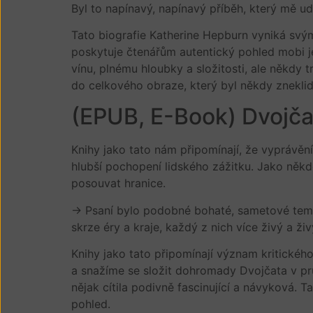
Byl to napínavý, napínavý příběh, který mě udr
Tato biografie Katherine Hepburn vyniká svým
poskytuje čtenářům autentický pohled mobi j
vínu, plnému hloubky a složitosti, ale někdy t
do celkového obraze, který byl někdy zneklidň
(EPUB, E-Book) Dvojča
Knihy jako tato nám připomínají, že vyprávění
hlubší pochopení lidského zážitku. Jako někd
posouvat hranice.
-> Psaní bylo podobné bohaté, sametové temnotě
skrze éry a kraje, každý z nich více živý a ži
Knihy jako tato připomínají význam kritickéh
a snažíme se složit dohromady Dvojčata v pr
nějak cítila podivně fascinující a návyková. T
pohled.