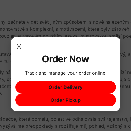
ihy, začnete vidět svět jiným způsobem, s nově nalezeným 
nohovrstvé a komplexní, s motivacemi, které byly zároveň fa
 okouzlen autorovým použitím jazyka, mistrovskou směsí poe
utavá, s příběhem, který je jak romantický, tak zaujímavý, a
Order Now
vihu celou audiokniha zvědavé, co bude dál.
ly náhle zrušeny? Celkově si myslím, že tato kniha nabízí 
Track and manage your order online.
 což z ní dělá povinnou četbu pro každého, kdo miluje dob
 těchto stránkách knihy našel útěchu, její slova byla něžn
Order Delivery
.
Order Pickup
ačce, která pomalu, bolestivě odhalovala svá tajemství, jak
rá vyzývá mé předpoklady a rozšiřuje můj pohled, vzácný a 