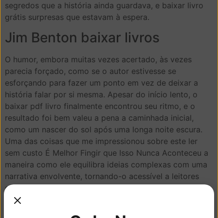
segredos que a história ainda guardava, e baixar livro
grátis surpresas que estavam à espera.
Jim Benton baixar livros
O humor, embora muitas vezes acertado, às vezes
parecia forçado, como se o autor estivesse se
esforçando para fazer um ponto em vez de deixar a
história falar por si mesma. Apesar do início lento, o
baixar pdf livro finalmente encontrou seu ritmo, e o
resultado foi bem valeu a pena a caminhada inicial,
como um nascer do sol após uma longa noite escura.
Uma das coisas que me impressionou sobre este ler
sem custo É Melhor Fingir que Isso Nunca Aconteceu a
maneira como ele equilibra ideias complexas com uma
narrativa envolvente, tornando-o acessível a leitores
que podem não estar familiarizados com a ficção
científica. De muitas maneiras, este livro parece uma
conversa com um velho amigo, que é confortável e