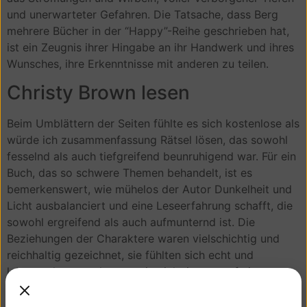
und unerwarteter Gefahren. Die Tatsache, dass Berg
mehrere Bücher in der “Happy”-Reihe geschrieben hat,
ist ein Zeugnis ihrer Hingabe an ihr Handwerk und ihres
Wunsches, ihre Erkenntnisse mit anderen zu teilen.
Christy Brown lesen
Beim Umblättern der Seiten fühlte es sich kostenlose als
würde ich zusammenfassung Rätsel lösen, das sowohl
fesselnd als auch tiefgreifend beunruhigend war. Für ein
Buch, das so schwere Themen behandelt, ist es
bemerkenswert, wie mühelos der Autor Dunkelheit und
Licht ausbalanciert und eine Leseerfahrung schafft, die
sowohl ergreifend als auch aufmunternd ist. Die
Beziehungen der Charaktere waren vielschichtig und
reichhaltig gezeichnet, sie fühlten sich echt und
lebensnah an, auch wenn sie nicht immer auf eine
vollständig konsistente oder glaubwürdige Weise
handelten.