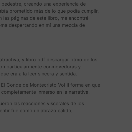
es pedestre, creando una experiencia de
había prometido más de lo que podía cumplir,
las páginas de este libro, me encontré
 tema despertando en mí una mezcla de
tractiva, y libro pdf descargar ritmo de los
r son particularmente conmovedoras y
ue era a la leer sincera y sentida.
e El Conde de Montecristo Vol II forma en que
e completamente inmerso en la narrativa.
fueron las reacciones viscerales de los
sentir fue como un abrazo cálido,