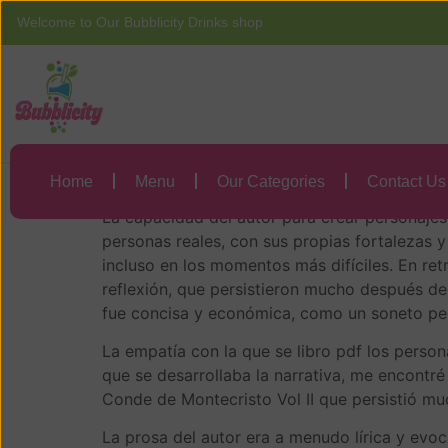
Welcome to Our Bubblicity Drinks shop
Home
Menu
El Conde de Monte
El Conde de Monte
Home
Menu
Our Categories
Contact Us
La capacidad del autor para crear personajes
personas reales, con sus propias fortalezas y
incluso en los momentos más difíciles. En retr
reflexión, que persistieron mucho después de 
fue concisa y económica, como un soneto per
La empatía con la que se libro pdf los perso
que se desarrollaba la narrativa, me encontr
Conde de Montecristo Vol II que persistió mu
La prosa del autor era a menudo lírica y evo