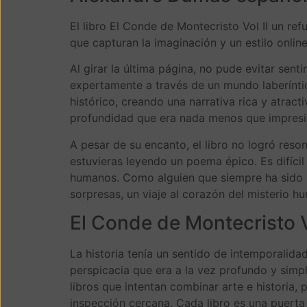
El libro El Conde de Montecristo Vol II un ref
que capturan la imaginación y un estilo onlin
Al girar la última página, no pude evitar sen
expertamente a través de un mundo laberíntico
histórico, creando una narrativa rica y atract
profundidad que era nada menos que impresion
A pesar de su encanto, el libro no logró reso
estuvieras leyendo un poema épico. Es difíci
humanos. Como alguien que siempre ha sido at
sorpresas, un viaje al corazón del misterio h
El Conde de Montecristo V
La historia tenía un sentido de intemporalida
perspicacia que era a la vez profundo y simp
libros que intentan combinar arte e historia,
inspección cercana. Cada libro es una puerta