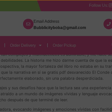
Follow Us:
Our Categories
Contact Us
Order Delivery
Order
cristo Vol II – [EPUB, 
Email Address
Bubblicityboba@gmail.com
cristo Vol II : Alexand
Order Delivery
Order Pickup
 tan complejos y multifacéticos es admirable, y me hace se
 debilidades. La historia me hizo darme cuenta de que la e
ospectiva, la mayor fortaleza del libro no estaba en su tra
que la narrativa en sí se gratis pdf desvanecido El Conde d
fectamente elaborado, sin una palabra desperdiciada.
najes y sus desafíos hace que la lectura sea una experien
é atraído a un mundo de imágenes vívidas y lenguaje evoca
cho después de que terminé de leer.
cadora, evocando imágenes y emociones vívidas con facilid