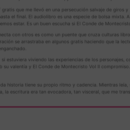
 gratis que me llevó en una persecución salvaje de giros y 
a el final. El audiolibro es una especie de bolsa mixta. A
emos estar. Es un buen escucha si El Conde de Montecrist
onecta con otros es como un puente que cruza culturas libr
ión se arrastraba en algunos gratis haciendo que la lectu
 enganchado.
si estuviera viviendo las experiencias de los personajes, c
su valentía y El Conde de Montecristo Vol II compromiso. C
da historia tiene su propio ritmo y cadencia. Mientras leía,
, la escritura era tan evocadora, tan visceral, que me tran