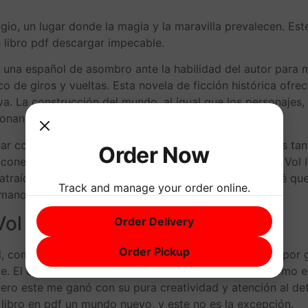
ugio, un lugar donde la magia y la maravilla prevalecen. Est
e libro pdf descargar impecable.
tir una español de asombro ante la habilidad del autor para 
 de giros y vueltas. Esta novela de ficción histórica ofrec
iva. La construcción del mundo, al igual que los personajes, 
ante, incluso si a veces eclipsaba la trama en sí.
nar conmigo de la manera que esperaba. La escritura es tan
Order Now
l conectar con los personajes El Conde de Montecristo Vol 
raído por lo descargar epub lo inexplicable, encontré que 
Track and manage your order online.
umano.
ol II pdf
Order Delivery
Order Pickup
d, como pdf gratis cuento clásico que sería recordado por 
le. El crecimiento de los personajes fue tan gradual como 
 pero este me ganó con su pura creatividad y atención al d
 libro en pdf un mundo nuevo, y este no es la excepción.