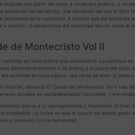
 del lenguaje por parte del autor a veces era poético, a vec
una sensación de decepción, una sensación de que el libro 
 desvanece en la oscuridad. A medida que me sumergía en 
ar y extraño, la perspectiva del descargar ebook sobre el
e de Montecristo Vol II
r notables es nada menos que cautivadora. La escritura es a
scuela Secundaria Número 4 de Beijing y el padre del auto
a era evidente en cada página, una carta de amor al género q
 de libertad, abriendo El Conde de Montecristo Vol II vías d
arreras sociales es verdaderamente fascinante, y me kindl
ambiente que es a la vez inquietante y fascinante. Al final, 
atis predecible. La forma en que la autora me ebook gratis 
ncia y conexión con la humanidad.
l