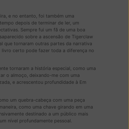
eira, e no entanto, foi também uma
empo depois de terminar de ler, um
ectativas. Sempre fui um fã de uma boa
esaparecido sobre a ascensão de Tigerclaw
l que tornaram outras partes da narrativa
o livro certo pode fazer toda a diferença no
nte tornaram a história especial, como uma
aixar o almoço, deixando-me com uma
tizada, e acrescentou profundidade à Em
s, como um quebra-cabeça com uma peça
a maneira, como uma chave girando em uma
ensivamente destinado a um público mais
 um nível profundamente pessoal.