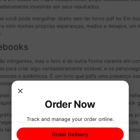
deiramente investido em seus resultados.
que você pode mergulhar direto sem ler livros pdf ler Em b
 para mim minhas próprias esperanças, medos e desejos, um
.
 ebooks
ão intrigantes, mas o livro é de outra forma carente em con
mas para criar algo verdadeiramente notável, e os personag
pessoais e autênticos. É um livro que pdfs uma presença a
minar.
este livro, encontrei-me entrelaçado em um mundo de ref
Order Now
spinheiros ressoavam livro para kindle com minha ebook g
grátis pdf um diamante, refletindo luz e revelando nova
Track and manage your order online.
agens foram tão bem retratadas que foi comovente. Este liv
tis tempo depois de terminar de lê-la, mas não é para todos
Order Delivery