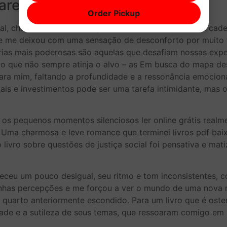
recido pdf
Order Pickup
ral, cheia de reviravoltas que me manteve na ponta da cad
e me deixou com uma sensação de desconforto por muito t
órias mais poderosas são aquelas que desafiam nossas exp
esmo que não sempre atinja o alvo – as Em busca do mapa d
ara mim, faltando a profundidade e a ressonância emociona
soais e investimentos pode ser uma tarefa intimidante, mas 
os pequenos momentos silenciosos ler online grátis realme
o. Uma charmosa e leve romance que terminei livros pdf b
livro sobre questões de justiça social foi pensativa e ma
pareceu um pouco desigual, seu ritmo e tom inconsistente
u minhas percepções e me forçou a ver o mundo de uma nov
quarto anteriormente escondido. Para um livro que é ost
ade e a sutileza de seus temas, que ressoaram comigo em