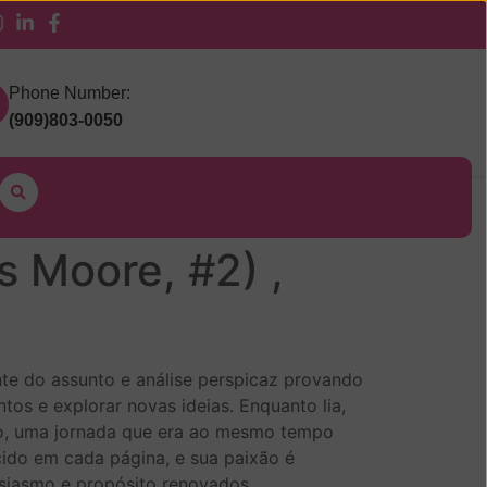
 Pickup
Phone Number:
(909)803-0050
 Descubra
 Moore, #2) ,
nte do assunto e análise perspicaz provando
os e explorar novas ideias. Enquanto lia,
no, uma jornada que era ao mesmo tempo
ido em cada página, e sua paixão é
tusiasmo e propósito renovados.