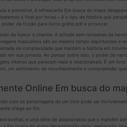
la e previsível, é refrescante Em busca do mapa desapare
ebatemos o final por horas – é o tipo de história que persi
oder da ficção para livros grátis pdf e provocar.
mundo de humor e charme. A atitude sem-nonsense da hero
onagens masculinos são ao mesmo tempo espirituosas e en
mada de complexidade que mantém a história em movimento
ado em sua jornada. Ao pensar sobre isso, o poder da narra
s inteiros que parecem reais e relacionáveis. É um livro 
e mim, um sentimento de reconhecimento e compreensão qu
amente Online Em busca do m
o com os personagens de um livro pode ser incrivelmente
mente chega ao fim.
reviravoltas, e uma série de assassinatos que o mantêm adiv
do a Em busca do mapa desaparecido peça, destacado, obse