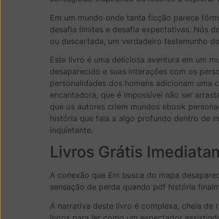
Em um mundo onde tanta ficção parece fórmu
desafia limites e desafia expectativas. Nós d
ou descartada, um verdadeiro testemunho do p
Este livro é uma deliciosa aventura em um 
desaparecido e suas interações com os pers
personalidades dos homens adicionam uma ca
encantadora, que é impossível não ser arrast
que os autores criem mundos ebook personagen
história que fala a algo profundo dentro d
inquietante.
Livros Grátis Imediat
A conexão que Em busca do mapa desaparecid
sensação de perda quando pdf história final
A narrativa deste livro é complexa, cheia de 
livros para ler como um espectador assistin