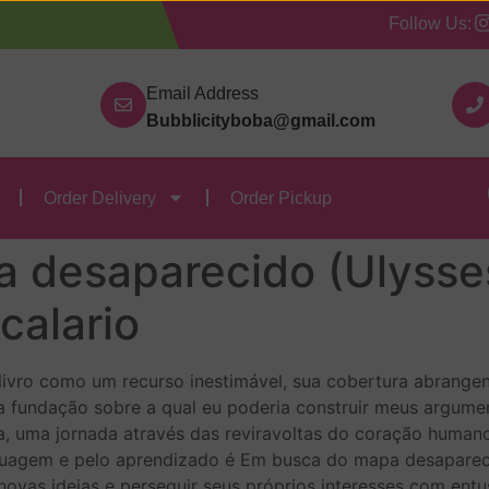
Follow Us:
Our Categories
Contact Us
Order Delivery
Order
Email Address
Bubblicityboba@gmail.com
 desaparecido | Leia e
F
Order Delivery
Order Pickup
 desaparecido (Ulysses
calario
 livro como um recurso inestimável, sua cobertura abrange
 fundação sobre a qual eu poderia construir meus argument
, uma jornada através das reviravoltas do coração huma
inguagem e pelo aprendizado é Em busca do mapa desaparec
r novas ideias e perseguir seus próprios interesses com en