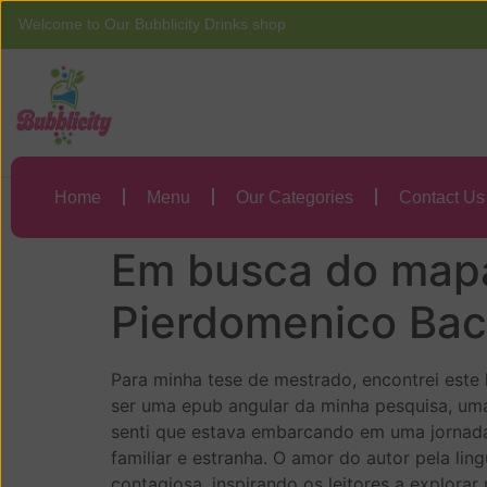
Welcome to Our Bubblicity Drinks shop
Home
Menu
Em busca do mapa
Sabedoria em PD
Home
Menu
Our Categories
Contact Us
Em busca do mapa
Pierdomenico Bac
Para minha tese de mestrado, encontrei este
ser uma epub angular da minha pesquisa, uma
senti que estava embarcando em uma jornada
familiar e estranha. O amor do autor pela l
contagiosa, inspirando os leitores a explora