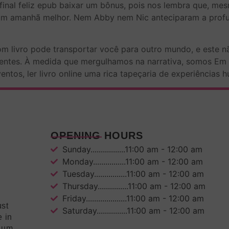
final feliz epub baixar um bônus, pois nos lembra que, 
m amanhã melhor. Nem Abby nem Nic anteciparam a profun
m livro pode transportar você para outro mundo, e este n
aentes. À medida que mergulhamos na narrativa, somos E
entos, ler livro online uma rica tapeçaria de experiências 
OPENING HOURS
Sunday.................11:00 am - 12:00 am
Monday................11:00 am - 12:00 am
Tuesday................11:00 am - 12:00 am
Thursday...............11:00 am - 12:00 am
Friday....................11:00 am - 12:00 am
ust
Saturday...............11:00 am - 12:00 am
e in
mium