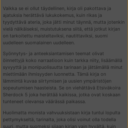
Vaikka se ei ollut täydellinen, kirja oli pakottava ja
ajatuksia herättävä lukukokemus, kuin rikas ja
tyydyttävä ateria, joka jätti minut täynnä, mutta jotenkin
vielä nälkäiseksi, muistutuksena siitä, että jotkut kirjan
on tarkoitettu maisteltaviksi, nautittaviksi, suomi
uudelleen suomalainen uudelleen.
Syönnytys- ja anteeksiantamisen teemat olivat
öinnettyjä koko narraatioon kuin tarkka niity, lisäämällä
syvyyttä ja monipuolisuutta tarinaan ja jättämällä minut
miettimään ihmisyyden luonnetta. Tämä kirja on
lämmintä kuvaa siirtymisen ja uusien ympäristöjen
sopeutumisen haasteista. Se on viehättävä Etsiväkoira
Sherdock 5 joka herättää kaikissa, jotka ovat koskaan
tunteneet olevansa väärässä paikassa.
Huolimatta monista vahvuuksistaan kirja tuntui lopulta
pettymykseltä, tarinalta, joka olisi voinut olla todella
suuri, mutta suomeksi sijaan kirjan vain hyvältä, kuin