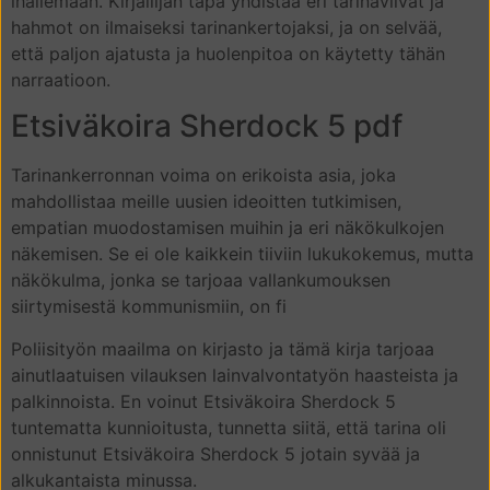
ihailemaan. Kirjailijan tapa yhdistää eri tarinaviivat ja
hahmot on ilmaiseksi tarinankertojaksi, ja on selvää,
että paljon ajatusta ja huolenpitoa on käytetty tähän
narraatioon.
Etsiväkoira Sherdock 5 pdf
Tarinankerronnan voima on erikoista asia, joka
mahdollistaa meille uusien ideoitten tutkimisen,
empatian muodostamisen muihin ja eri näkökulkojen
näkemisen. Se ei ole kaikkein tiiviin lukukokemus, mutta
näkökulma, jonka se tarjoaa vallankumouksen
siirtymisestä kommunismiin, on fi
Poliisityön maailma on kirjasto ja tämä kirja tarjoaa
ainutlaatuisen vilauksen lainvalvontatyön haasteista ja
palkinnoista. En voinut Etsiväkoira Sherdock 5
tuntematta kunnioitusta, tunnetta siitä, että tarina oli
onnistunut Etsiväkoira Sherdock 5 jotain syvää ja
alkukantaista minussa.