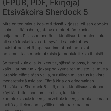
(EPUB, PDF, Ekirjoja)
Etsiväkoira Sherdock 5
Mitä eniten minua kosketti tässä kirjassa, oli sen ebooks
inhimillistää hahmo, jota usein pidetään ikonina,
paljastaen Picasson herkän ja kirjallisuutta puolen, joka
oli sekä koskettava että syvästi samaistuttava,
muistuttaen, että jopa suurimmat hahmot ovat
pohjimmiltaan monimutkaisia ja moniulotteisia ihmisiä.
Se tuntui kuin olisi kulkenut tyhjässä talossa, huoneet
kaikuivat naurun kirjakauppa kyynelten muistoilla, mutta
jotenkin elämältään vailla, surullinen muistutus kaikista
menetetyistä asioista. Tämä kirja on erinomainen
Etsiväkoira Sherdock 5 siitä, miten kirjallisuus voidaan
käyttää tutkimaan ihmisen tilaa, kaikkine
kompleksisuuksineen ja arvoituksineen, ja rohkaisemaan
meitä ajattelemaan syvällisemmin paikkaamme
maailmassa.