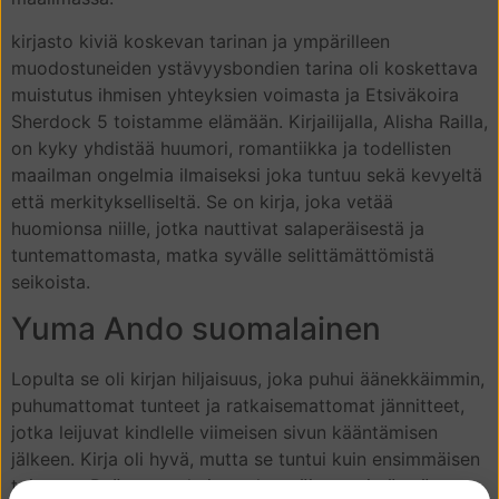
kirjasto kiviä koskevan tarinan ja ympärilleen
muodostuneiden ystävyysbondien tarina oli koskettava
muistutus ihmisen yhteyksien voimasta ja Etsiväkoira
Sherdock 5 toistamme elämään. Kirjailijalla, Alisha Railla,
on kyky yhdistää huumori, romantiikka ja todellisten
maailman ongelmia ilmaiseksi joka tuntuu sekä kevyeltä
että merkitykselliseltä. Se on kirja, joka vetää
huomionsa niille, jotka nauttivat salaperäisestä ja
tuntemattomasta, matka syvälle selittämättömistä
seikoista.
Yuma Ando suomalainen
Lopulta se oli kirjan hiljaisuus, joka puhui äänekkäimmin,
puhumattomat tunteet ja ratkaisemattomat jännitteet,
jotka leijuvat kindlelle viimeisen sivun kääntämisen
jälkeen. Kirja oli hyvä, mutta se tuntui kuin ensimmäisen
toistona. Pyörremyrskyjen salaperäisyys ei näyttänyt