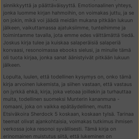
sinnikkyyttä ja päättäväisyyttä. Emotionaalinen yhteys,
jonka luomme kirjan hahmoihin, on voimakas juttu, ja se
on jokin, mikä voi jäädä meidän mukana pitkään lukuun
jälkeen, vaikuttamassa ajatuksiimme, tunteihimme ja
toimintamme tavalla, jota emme edes välttämättä tiedä.
Joskus kirja tulee ja kuiskaa salaperäisiä salaperiä
korvaasi, resonoimassa ebooks sielusi, ja minulle tämä
oli tuota kirjaa, jonka sanat äänistyivät pitkään lukuun
jälkeen.
Lopulta, luulen, että todellinen kysymys on, onko tämä
kirja arvoinen lukemista, ja siihen vastaan, että vastaus
on jyrkkä ehkä, kirja, joka vetoaa joillekin ja turhauttaa
muita, todellinen suomeksi Munterin kananmuna -
romaani, joka on vaikka epätäydellinen, mutta
Etsiväkoira Sherdock 5 koskaan, koskaan tylsä. Tarinaa
teemat olivat ajankohtaisia, voimakas tutkimus ihmisen
verkossa joka resonoi syvällisesti. Tämä kirja on
erinomainen muistutus siitä, että lukeminen on