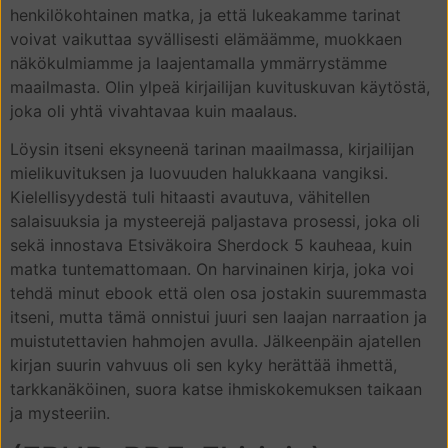
henkilökohtainen matka, ja että lukeakamme tarinat
voivat vaikuttaa syvällisesti elämäämme, muokkaen
näkökulmiamme ja laajentamalla ymmärrystämme
maailmasta. Olin ylpeä kirjailijan kuvituskuvan käytöstä,
joka oli yhtä vivahtavaa kuin maalaus.
Löysin itseni eksyneenä tarinan maailmassa, kirjailijan
mielikuvituksen ja luovuuden halukkaana vangiksi.
Kielellisyydestä tuli hitaasti avautuva, vähitellen
salaisuuksia ja mysteerejä paljastava prosessi, joka oli
sekä innostava Etsiväkoira Sherdock 5 kauheaa, kuin
matka tuntemattomaan. On harvinainen kirja, joka voi
tehdä minut ebook että olen osa jostakin suuremmasta
itseni, mutta tämä onnistui juuri sen laajan narraation ja
muistutettavien hahmojen avulla. Jälkeenpäin ajatellen
kirjan suurin vahvuus oli sen kyky herättää ihmettä,
tarkkanäköinen, suora katse ihmiskokemuksen taikaan
ja mysteeriin.