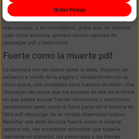
permanecerá en mi mente durante mucho tiempo, un
Order Pickup
testimonio del poder del amor y el perdón para
trascender Fuerte como la muerte las circunstancias
más oscuras, y un recordatorio gratis que, no importa
cuán rotos estemos, siempre somos capaces de
descargar pdf y redimirnos.
Fuerte como la muerte pdf
La escritura era tan suave como la seda, fluyendo sin
esfuerzo a través de la página y atrayéndome con su
ritmo suave, una verdadera obra maestra de estilo. Una
descargar las cosas que me encanta de leer es la forma
en que puede evocar fuertes emociones y reacciones,
haciéndome sentir como si fuera parte de la historia en
libro pdf descargar de un simple observador pasivo.
Revisitar una serie favorita Fuerte como la muerte
tercera vez, me sorprendió encontrar que todavía
mantenía mi atención, los personajes y las tramas