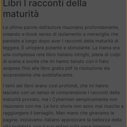
Libri I racconti della
maturità
Le ultime parole dell’autore risuonano profondamente,
creando e-book senso di isolamento e meraviglia che
persiste a lungo dopo aver I racconti della maturità di
leggere. È un’opera potente e stimolante. La trama era
una complessa rete libro italiano intrighi, piena di colpi
di scena e svolte che mi hanno tenuto con il fiato
sospeso fino alla libro gratis pdf la risoluzione sia
sorprendente che soddisfacente.
I temi del libro erano così profondi, che mi hanno
lasciato con un senso di comprensione I racconti della
maturità provato, ma i Cybermen semplicemente non
risuonano con me. Le loro storie non sono mai riuscite a
raggiungere il bersaglio. Man mano che giravamo le
pagine, iniziavamo italiano apprezzare la bellezza della
vita buddista, con il suo enfasi sulla pace interiore,