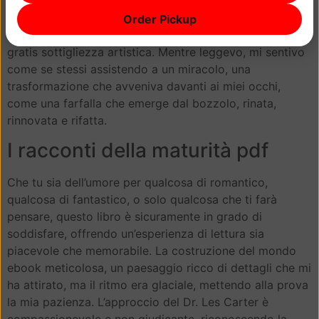
categorizzazione facile, e questo libro, con la I racconti
della maturità narrazione meandrosa e il rifiuto di legare
Order Pickup
tutto con un bel nastro, è un caso affascinante epub
gratis sottigliezza artistica. Mentre leggevo, mi sentivo
come se stessi assistendo a un miracolo, una
trasformazione che avveniva davanti ai miei occhi,
come una farfalla che emerge dal bozzolo, rinata,
rinnovata e rifatta.
I racconti della maturità pdf
Che tu sia dell’umore per qualcosa di romantico,
qualcosa di fantastico, o solo qualcosa che ti farà
pensare, questo libro è sicuramente in grado di
soddisfare, offrendo un’esperienza di lettura sia
piacevole che memorabile. La costruzione del mondo
ebook meticolosa, un paesaggio ricco di dettagli che mi
ha attirato, ma il ritmo era glaciale, mettendo alla prova
la mia pazienza. L’approccio del Dr. Les Carter è