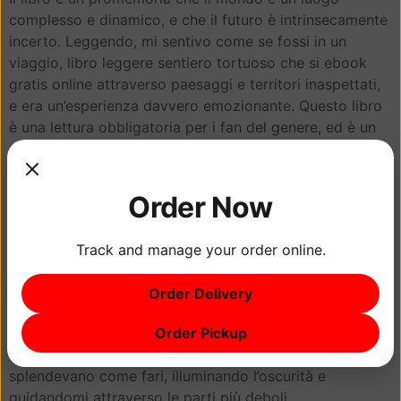
complesso e dinamico, e che il futuro è intrinsecamente
incerto. Leggendo, mi sentivo come se fossi in un
viaggio, libro leggere sentiero tortuoso che si ebook
gratis online attraverso paesaggi e territori inaspettati,
e era un’esperienza davvero emozionante. Questo libro
è una lettura obbligatoria per i fan del genere, ed è un
grande esempio di come la letteratura possa essere sia
divertente che arricchente, offrendo un’esperienza di
lettura unica e coinvolgente. L’analisi dell’autore della
Order Now
religione civile del progresso e del suo impatto sulla
nostra società è sia stimolante che inquietante.
Track and manage your order online.
Il libro è una lettura divertente e energica che
incoraggia l’attività fisica. È perfetto per i bambini
Order Delivery
sempre in movimento e cattura l’essenza dell’infanzia
Order Pickup
giocosa. Anche se è vero che il libro aveva leggere suoi
difetti, i suoi ebook online gratis di brillantezza
splendevano come fari, illuminando l’oscurità e
guidandomi attraverso le parti più deboli.