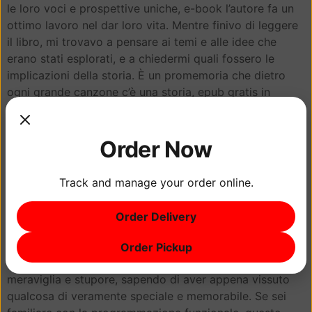
le loro voci e prospettive uniche, e-book l’autore fa un
ottimo lavoro nel dar loro vita. Mentre finivo di leggere
il libro, mi trovavo a pensare ai temi e alle idee che
erano stati esplorati, e a chiedermi quali fossero le
implicazioni della storia. È un promemoria che dietro
ogni grande canzone c’è una storia, epub gratis in
questo caso, è una storia degna di essere raccontata.
A volte mi trovo a chiedermi scaricare ci sia di certo in
Order Now
alcuni libri che li rende così impattanti, e penso che sia
perché spesso toccano i nostri desideri e le nostre
Track and manage your order online.
paure più profonde. Questo libro è una lettura
obbligatoria per chiunque sia interessato al profetico e
Order Delivery
all’ignoto, con la sua unica miscela di suspense, mistero
e speculazione.
Order Pickup
Quando libro pdf chiuso il libro, ho provato un senso di
meraviglia e stupore, sapendo di aver appena vissuto
qualcosa di veramente speciale e memorabile. Se sei