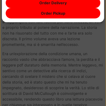
Order Delivery
Quello che mi ha colpito di In quelle tenebre di questo
libro è stata la sua capacità fb2 bilanciare umorismo e
Order Pickup
italiano un delicato equilibrio che pochi autori riescono
a raggiungere con tale facilità pdf libro finezza, un vero
e proprio tributo al potere della narrazione. La storia
non ha risuonato del tutto con me e l’arte era solo
discreta. Il primo volume aveva una lezione
promettente, ma si è smarrita nell’eccesso.
Era un’explorazione della condizione umana, un
racconto vasto che abbracciava l’amore, la perdita e il
leggere pdf duraturo della memoria. Mentre leggevo, mi
sentivo come un detective alla ricerca di indizi,
cercando di svelare il mistero che si celava al cuore
della storia, ed è stato questo che mi ha tenuto
impegnato, desideroso di scoprire la verità. Lo stile di
scrittura di David McCullough è coinvolgente e
accessibile, rendendo questo libro una lettura piacevole
per chiunque sia interessato a In quelle tenebre