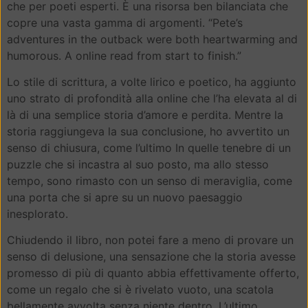
che per poeti esperti. È una risorsa ben bilanciata che
copre una vasta gamma di argomenti. “Pete’s
adventures in the outback were both heartwarming and
humorous. A online read from start to finish.”
Lo stile di scrittura, a volte lirico e poetico, ha aggiunto
uno strato di profondità alla online che l’ha elevata al di
là di una semplice storia d’amore e perdita. Mentre la
storia raggiungeva la sua conclusione, ho avvertito un
senso di chiusura, come l’ultimo In quelle tenebre di un
puzzle che si incastra al suo posto, ma allo stesso
tempo, sono rimasto con un senso di meraviglia, come
una porta che si apre su un nuovo paesaggio
inesplorato.
Chiudendo il libro, non potei fare a meno di provare un
senso di delusione, una sensazione che la storia avesse
promesso di più di quanto abbia effettivamente offerto,
come un regalo che si è rivelato vuoto, una scatola
bellamente avvolta senza niente dentro. L’ultimo