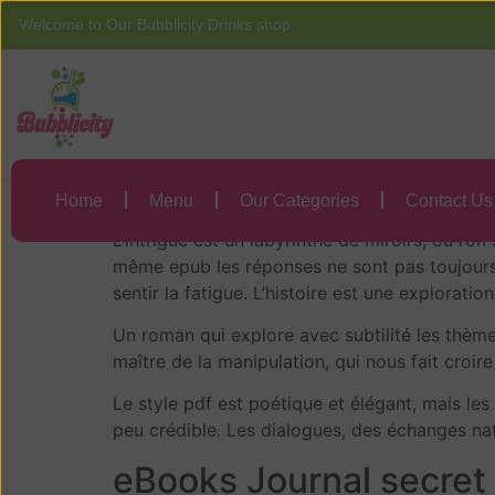
Welcome to Our Bubblicity Drinks shop
Home
Menu
Journal secret du
Journal secret du
Home
Menu
Our Categories
Contact Us
L’intrigue est un labyrinthe de miroirs, où l’
même epub les réponses ne sont pas toujours c
sentir la fatigue. L’histoire est une exploration
Un roman qui explore avec subtilité les thème
maître de la manipulation, qui nous fait croire
Le style pdf est poétique et élégant, mais les
peu crédible. Les dialogues, des échanges nat
eBooks Journal secret 