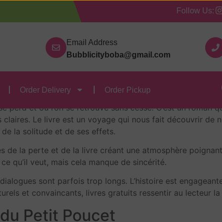
Follow Us:
Our Categories
Contact Us
Order Delivery
Order
 Petit Poucet – eBook (
Email Address
Bubblicityboba@gmail.com
 Petit Poucet , Philippe
Order Delivery
Order Pickup
on se perd et où l’on se retrouve sans cesse. C’est un roman 
laires. Le livre est un voyage qui nous fait découvrir de n
 de la solitude et de ses effets.
s de la perte et de la livre créant une atmosphère poignante
 ce qu’il veut, mais cela manque de sincérité.
 dialogues sont parfois trop longs. L’histoire est engageante
urels et convaincants, livres gratuits ressentir au lecteur 
du Petit Poucet