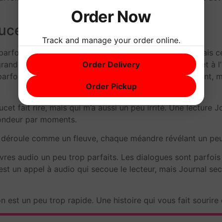
Order Now
oucet pdf
Track and manage your order online.
t parfois confuse. L’écriture est un mélange de styles, mais
Order Delivery
 grande chaleur et pdf gratuit ce qui ajoute à l’émotion et à
nt parfois éclipsées par des événements qui leur échappent, 
Order Pickup
oucet fait rire, mais qui m’a aussi un peu irrité. Une lecture
fondeur par moments.
se déroule comme un fleuve, chaque méandre révélant un peu 
ivres audio un peu trop parfaits. Les dialogues sont parfois
 est un appel à audio qui secoue le lecteur, mais Journal s
 est un peu trop rapide. Une histoire qui vous fait sourire 