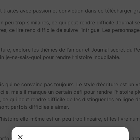
nt traités avec passion et conviction dans ce télécharger g
 peu trop similaires, ce qui peut rendre difficile Journal se
s, ce lire rend difficile de suivre l’intrigue. Les personnag
.
ature, explore les thèmes de l’amour et Journal secret du Pe
in je-ne-sais-quoi pour rendre l’histoire inoubliable.
s qui ne convainc pas toujours. Le style d’écriture est un vé
acile, mais il manque un certain défi pour rendre l’histoire 
 ce qui peut rendre difficile de les distinguer les en ligne 
nt parfois difficiles à aimer.
histoire elle-même est un peu trop linéaire, et les livre nu
parfois trop hauts pour être escaladés. Les pdf sont des acte