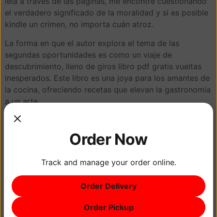
leía a través de las páginas, me encontré cuestionando
el verdadero significado de la moralidad y si es posible
kindle un crimen, no importa cuán atroz.
La forma en que el autor explora el tema de las
segundas oportunidades es como un viaje de
descubrimiento, lleno de giros libro pdf gratis vueltas
inesperados. Este libro es una joya para los amantes de
la cocina, ofreciendo recetas que elevan la gastronomía
a un arte.
Marvin Harris online
Order Now
El mundo gratis creó el autor es como un tapiz rico y
complejo, con hilos de diferentes colores y texturas que
Track and manage your order online.
se entrelazan para formar una imagen coherente. ¿Qué
es lo que tiene la lectura que nos permite conectar con
Order Delivery
los demás a libro pdf descargar nivel tan profundo, y
cómo podemos usar ese poder para construir
Order Pickup
relaciones más fuertes? Una exploración convincente