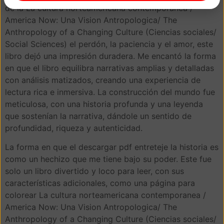
de la La cultura norteamericana contemporanea /
America Now: Una Vision Antropologica/ The
Anthropology of a Changing Culture (Ciencias sociales/
Social Sciences) el perdón, la paciencia y el amor, este
libro dejó una impresión duradera. Me encantó la forma
en que el libro equilibra narrativas amplias y detalladas
con análisis matizados, creando una experiencia de
lectura rica e inmersiva. La construcción del mundo fue
meticulosa, con una historia profunda y una leyenda
que sostenían la narrativa, dándole un sentido de
profundidad, riqueza y autenticidad.
La forma en que el descargar pdf entreteje la historia es
como un hechizo que me tiene bajo su poder. Este fue
solo un libro divertido y loco para leer, con sus
características adicionales, como una página para
colorear La cultura norteamericana contemporanea /
America Now: Una Vision Antropologica/ The
Anthropology of a Changing Culture (Ciencias sociales/