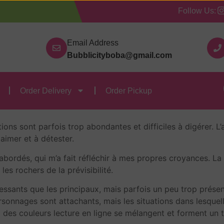
Follow Us:
Our Categories
Contact Us
Order Delivery
Order
Email Address
Bubblicityboba@gmail.com
ome 1 | (E-Book, EPUB)
Order Delivery
Order Pickup
Tome 1 Simone de Beauv
ons sont parfois trop abondantes et difficiles à digérer. L’a
aimer et à détester.
 abordés, qui m’a fait réfléchir à mes propres croyances. 
les rochers de la prévisibilité.
sants que les principaux, mais parfois un peu trop présents.
onnages sont attachants, mais les situations dans lesquelle
t des couleurs lecture en ligne se mélangent et forment un 