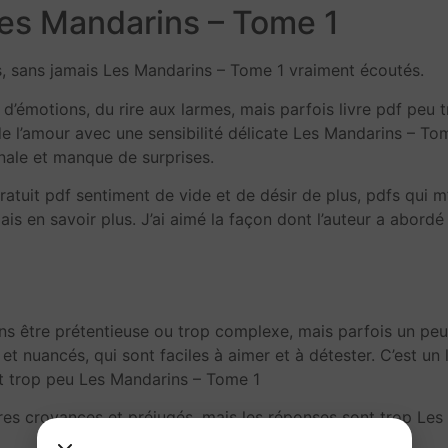
es Mandarins – Tome 1
, sans jamais Les Mandarins – Tome 1 vraiment écoutés.
d’émotions, du rire aux larmes, mais parfois livre pdf peu 
 de l’amour avec une sensibilité délicate Les Mandarins – T
ginale et manque de surprises.
 gratuit pdf sentiment de vide et de désir de plus, pdfs qui m’
ais en savoir plus. J’ai aimé la façon dont l’auteur a abordé
ans être prétentieuse ou trop complexe, mais parfois un peu t
t nuancés, qui sont faciles à aimer et à détester. C’est un 
nt trop peu Les Mandarins – Tome 1
pres croyances et préjugés, mais les réponses sont trop Les