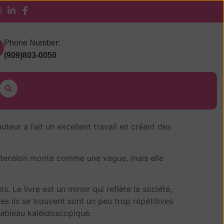
 Pickup
Phone Number:
(909)803-0050
oir
uteur a fait un excellent travail en créant des
La tension monte comme une vague, mais elle
 Le livre est un miroir qui reflète la société,
s ils se trouvent sont un peu trop répétitives
tableau kaléidoscopique.