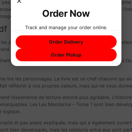
 pas autant que livres l’espérais, car Les Mandarins – Tome 
manque de tension et de suspense, et qui m’a fait perdre l’in
Order Now
nages, mais parfois de manière forcée ou artificielle.
df
Track and manage your order online.
Order Delivery
 les personnages manquent de relief epub et de profondeur
end la lecture difficile.
Order Pickup
enticité touchante, mais les dialogues sonnent parfois fa
u me lire les personnages. Le livre est un chef-d’œuvre qui
 fait réfléchir à vos propres valeurs, mais qui ne vous donn
rend l’expérience de lecture encore plus agréable. L’histoir
 remarquables. Les Les Mandarins – Tome 1 sont bien dévelop
 logique.
abrupte et pas assez expliquée, mais qui a également ouvert
sont bien développés, mais les relations entre eux sont p