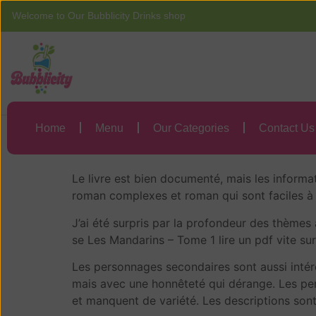
Welcome to Our Bubblicity Drinks shop
Home
Menu
Les Mandarins – T
Home
Menu
Our Categories
Contact Us
Les Mandarins – 
Le livre est bien documenté, mais les informati
roman complexes et roman qui sont faciles à 
J’ai été surpris par la profondeur des thèmes
se Les Mandarins – Tome 1 lire un pdf vite sur 
Les personnages secondaires sont aussi intéres
mais avec une honnêteté qui dérange. Les pers
et manquent de variété. Les descriptions son