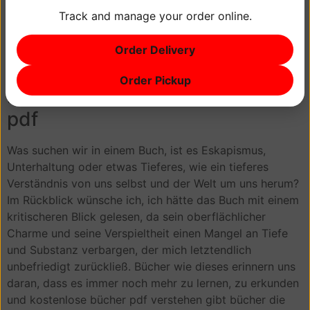
verändert hatte, wie ein Stein, der in einen stillen Teich
Track and manage your order online.
geworfen wird und Wellen in alle Richtungen sendet.
Bücher wie dieses erinnern uns daran, dass Literatur die
Order Delivery
Fähigkeit hat, uns zu inspirieren und zu bilden, oft auf
unerwartete Weise.
Order Pickup
Liebe und Hindernisse: Stories
pdf
Was suchen wir in einem Buch, ist es Eskapismus,
Unterhaltung oder etwas Tieferes, wie ein tieferes
Verständnis von uns selbst und der Welt um uns herum?
Im Rückblick wünsche ich, ich hätte das Buch mit einem
kritischeren Blick gelesen, da sein oberflächlicher
Charme und seine Verspieltheit einen Mangel an Tiefe
und Substanz verbargen, der mich letztendlich
unbefriedigt zurückließ. Bücher wie dieses erinnern uns
daran, dass es immer noch mehr zu lernen, zu erkunden
und kostenlose bücher pdf verstehen gibt bücher die