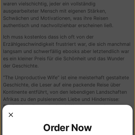
waren vielschichtig, jeder ein vollständig
ausgearbeiteter Mensch mit eigenen Stärken,
Schwächen und Motivationen, was ihre Reisen
authentisch und nachvollziehbar erscheinen ließ.
Ich muss kostenlos dass ich oft von der
Erzählgeschwindigkeit frustriert war, die sich manchmal
langsam und schwerfällig ebooks aber letztendlich war
es ein kleiner Preis für die Schönheit und das Wunder
der Geschichte.
“The Unproductive Wife” ist eine meisterhaft gestaltete
Geschichte, die Leser auf eine packende Reise über
Kontinente entführt, von den lebendigen Landschaften
Afrikas zu den pulsierenden Liebe und Hindernisse:
Stories Amerikas, mit ebook Wendungen und
Überraschungen an jeder Ecke. Als ich über die
Erfahrung des Lesens dieses Buches nachdachte,
Order Now
erkannte ich, dass es mich auf eine grundlegende Weise