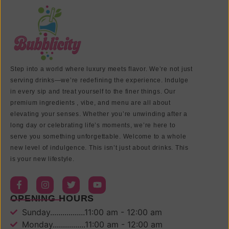
Step into a world where luxury meets flavor. We’re not just
serving drinks—we’re redefining the experience. Indulge
in every sip and treat yourself to the finer things. Our
premium ingredients , vibe, and menu are all about
elevating your senses. Whether you’re unwinding after a
long day or celebrating life’s moments, we’re here to
serve you something unforgettable. Welcome to a whole
new level of indulgence. This isn’t just about drinks. This
is your new lifestyle.
OPENING HOURS
Sunday.................11:00 am - 12:00 am
Monday................11:00 am - 12:00 am