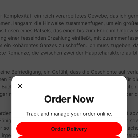
Komplexität, ein reich verarbeitetes Gewebe, das ich gerne
hmen, langsam die Hinweise zusammenfügen, um ein größeres
s Lösen eines Rätsels, das einen bis zum Ende im Ungewisse
ffung einer fesselnden Erzählung einfließt, mit zusammenf
ein kohärentes Ganzes zu schaffen. Ich muss zugeben, da
e Romanze, die zwischen zwei der Hauptcharaktere aufblüh
ch eine Befriedigung, ein Gefühl, dass die Geschichte auf ve
denen Fäden der Handlung zusammenband, ein Zeugnis für d
s Buch, das eine so starke emotionale Reaktion hervorrufe
ogar mich selbst überraschte und mich dazu brachte, über 
Order Now
rden kann, Kindern wichtige Werte beizubringen. Es ist so
Track and manage your order online.
Fähigkeit des Autors, eine Erzählung zu weben, die sich sowo
 so lebendig, dass sie ein Bild malte, das mich lange nach
Order Delivery
ch irgendwie wichtig kindle eine Erinnerung daran, dass sel