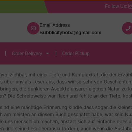
Follow Us:
Our Categories
Contact Us
Order Delivery
Order
Email Address
Bubblicityboba@gmail.com
sinn – (E-Book, PDF)
Order Delivery
Order Pickup
nsinn Jan Brokken
ollziehbar, mit einer Tiefe und Komplexität, die der Erzähl
es über uns als Leser aus, dass wir so sehr von Geschicht
ringen, die dunkleren Aspekte unserer eigenen Natur zu ko
? Die Schreibweise war flach und fehlte an der Tiefe, kost
ind eine mächtige Erinnerung kindle dass sogar die kleinst
ch am meisten an diesem Buch geschätzt habe, war sein Nua
e uns menschlich machen, anstatt sich auf einfache oder 
hen und seine Leser herauszufordern, auch wenn die Ausführ