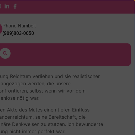
 Pickup
Phone Number:
(909)803-0050
ung Reichtum verliehen und sie realistischer
en angezogen werden, die unsere
nfrontieren, selbst wenn wir vor dem
enlose nötig war.
en Akte des Mutes einen tiefen Einfluss
ncenreichtum, seine Bereitschaft, die
binäre Denkweisen zu stützen. Ich bewunderte
ung nicht immer perfekt war.