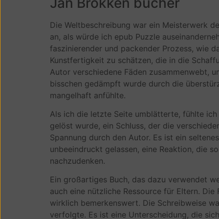
Jan Brokken bücher
Die Weltbeschreibung war ein Meisterwerk der 
an, als würde ich epub Puzzle auseinanderne
faszinierender und packender Prozess, wie da
Kunstfertigkeit zu schätzen, die in die Scha
Autor verschiedene Fäden zusammenwebt, um 
bisschen gedämpft wurde durch die überstürzt
mangelhaft anfühlte.
Als ich die letzte Seite umblätterte, fühlte i
gelöst wurde, ein Schluss, der die verschie
Spannung durch den Autor. Es ist ein seltene
unbeeindruckt gelassen, eine Reaktion, die s
nachzudenken.
Ein großartiges Buch, das dazu verwendet we
auch eine nützliche Ressource für Eltern. Die 
wirklich bemerkenswert. Die Schreibweise war
verfolgte. Es ist eine Unterscheidung, die si