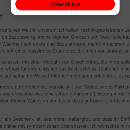
Order Pickup
f
natürlichen Welt in unserem schnellen, technikgetriebenen 
h dazu zwang, meine eigenen Grenzen und Vorurteile kauf
die Wachheit schreckte und dazu anregte, meine Annahmen z
, mit einer fesselnden Grundidee, die mich von Anfang an g
husiasten, mit einer Vielzahl von Geschichten, die in dersel
etwas für jeden. Als ich das Buch schloss, fühlte ich eine A
er auf seltsame Weise fühlte ich mich auch erleichtert, es 
nders aufgefallen ist, war die Art und Weise, wie es Fakten
s auch fesselnd war, eine selten gelungene Leistung in der h
ein Kleiner Wahnsinn den Leser dazu auffordert, kritisch ü
tur ein Geschenk ist, das immer weitergibt, und dass ihr Ei
lndes online mit sympathischen Charakteren. Ich wünschte mir