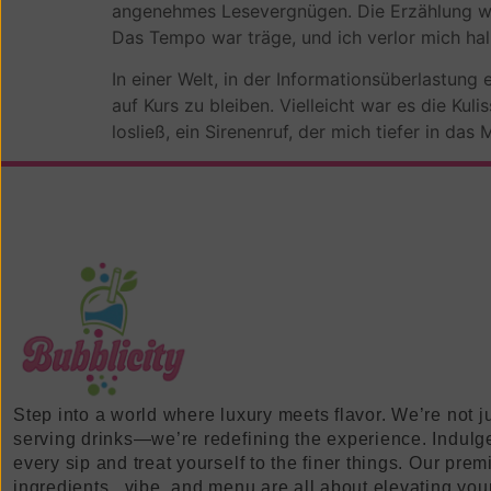
angenehmes Lesevergnügen. Die Erzählung wu
Das Tempo war träge, und ich verlor mich ha
In einer Welt, in der Informationsüberlastung
auf Kurs zu bleiben. Vielleicht war es die Kul
losließ, ein Sirenenruf, der mich tiefer in da
Step into a world where luxury meets flavor. We’re not j
serving drinks—we’re redefining the experience. Indulg
every sip and treat yourself to the finer things. Our pre
ingredients , vibe, and menu are all about elevating you