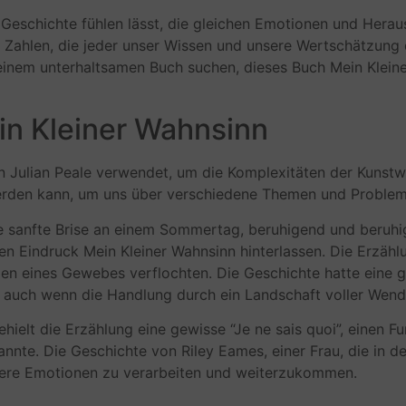
er Geschichte fühlen lässt, die gleichen Emotionen und Hera
d Zahlen, die jeder unser Wissen und unsere Wertschätzung 
einem unterhaltsamen Buch suchen, dieses Buch Mein Kleine
n Kleiner Wahnsinn
n Julian Peale verwendet, um die Komplexitäten der Kunstwel
erden kann, um uns über verschiedene Themen und Probleme
e sanfte Brise an einem Sommertag, beruhigend und beruhige
n Eindruck Mein Kleiner Wahnsinn hinterlassen. Die Erzähl
en eines Gewebes verflochten. Die Geschichte hatte eine g
g, auch wenn die Handlung durch ein Landschaft voller We
hielt die Erzählung eine gewisse “Je ne sais quoi”, einen F
annte. Die Geschichte von Riley Eames, einer Frau, die in de
unsere Emotionen zu verarbeiten und weiterzukommen.