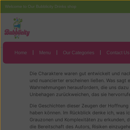
Welcome to Our Bubblicity Drinks shop
Home
Menu
Mein Kleiner Wahn
Home
Menu
Our Categories
Contact Us
Mein Kleiner Wah
Die Charaktere waren gut entwickelt und nachv
und nuancierter erscheinen ließen. Was sagt 
Wahrnehmungen herausfordern, die uns dazu b
Unbehagen zurückweichen, das sie hervorrufen
Die Geschichten dieser Zeugen der Hoffnung s
haben können. Im Rückblick denke ich, was i
Grauzonen und Komplexitäten zu erkunden, di
die Bereitschaft des Autors, Risiken einzuge