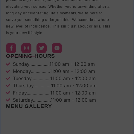
premium ingredients , vibe, and menu are all about
elevating your senses. Whether you’re unwinding after a
long day or celebrating life’s moments, we’re here to
serve you something unforgettable. Welcome to a whole
new level of indulgence. This isn’t just about drinks. This
is your new lifestyle.
OPENING HOURS
Sunday.................11:00 am - 12:00 am
Monday................11:00 am - 12:00 am
Tuesday................11:00 am - 12:00 am
Thursday...............11:00 am - 12:00 am
Friday....................11:00 am - 12:00 am
Saturday...............11:00 am - 12:00 am
MENU GALLERY