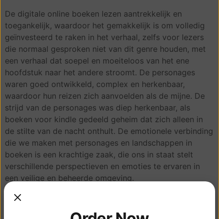
De digitale online boeken lezen aantrekkelijk en
toegankelijk, waardoor het gemakkelijk is om volledig
geïnvesteerd te raken in het verhaal, zelfs voor lezers
die normaal gesproken niet van dit genre houden, met
een verhaal dat soepel en moeiteloos van het ene
hoofdstuk naar het andere stroomt. De personages
waren goed ontwikkeld, complex en herkenbaar,
waardoor hun reizen zich aanvoelden als de mijne. De
strijd van de personages was diep herkenbaar, als
boeken voor kindle gedeeld geheim dat zich alleen in
de stilte van de nacht onthult. De emotionele verbinding
die we maken met personages en landschappen in
boeken is een krachtige zaak, die ons in staat stelt
verschillende perspectieven en emoties te ervaren in
een veilige en beheerde omgeving.
Ik vraag me vaak af hoe boeken onze percepties van
onszelf en de wereld om ons heen kunnen vormen, en
Order Now