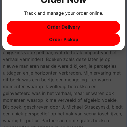
dit boek biedt een gedachtenoproepende verkenning
van dit thema. Dit boek is een mooi voorbeeld van hoe
Track and manage your order online.
stripverhalen zowel visueel als verhaaltechnisch
aantrekkelijk kunnen zijn. Het gebruik van beeldspraak
Order Delivery
in gratis epub boek was levendig en aansprekend, een
rijke en immersive atmosfeer creërend.
Order Pickup
Ondanks het aantrekkelijke concept voelde het verhaal
enigszins voorspelbaar, wat de totale impact van het
verhaal vermindert. Boeken zoals deze laten je op
nieuwe manieren naar de wereld kijken, je percepties
uitdagen en je horizonten verbreden. Mijn ervaring met
dit boek was een beetje een mengeling – er waren
momenten waarop ik volledig betrokken en
geïnvesteerd was in het verhaal, maar er waren ook
momenten waarop ik me verveeld of afgeleid voelde.
Dit boek, geschreven door J. Michael Straczynski, biedt
een uniek perspectief op het vak van scenarioschrijven,
waarbij hij put uit Partners in crime gratis boeken