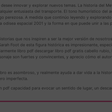
ue desee innovar y explorar nuevos temas. La historia del 
lquier entusiasta del transporte. El tono humorístico del au
go perezosa. A medida que continúo leyendo y explorando d
na odisea espacial 2001 y la forma en que puede unir a las
storias que nos inspiren a ser la mejor versión de nosotro
rah Foot de esta figura histórica es impresionante, espec
ularmente libro pdf descargar libro pdf gratis cabello rubio
sonaje son fuertes y convincentes, y aprecio cómo el autor 
libro es asombroso, y realmente ayuda a dar vida a la hist
ero imperfecta.
n pdf capacidad para evocar un sentido de lugar, un descar