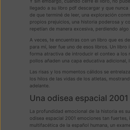
Y sin embargo, cuando cerré el libro, no pude
llegado a su libro pdf descargar y que nunca
de que terminé de leer, una exploración conm
propios prejuicios, una historia poderosa y 
repetían de manera excesiva, perdiendo algo
A veces, te encuentras con un libro que es d
para mí, leer fue uno de esos libros. Un libro
forma atractiva de introducir el conteo a lo
pollos añaden una capa educativa adicional, 
Las risas y los momentos cálidos se entrelaz
los hilos de las vidas de los atletas, mostra
adelante.
Una odisea espacial 2001
La profundidad emocional de la historia es s
odisea espacial 2001 emociones tan fuertes, 
multifacética de la español humana, un exam