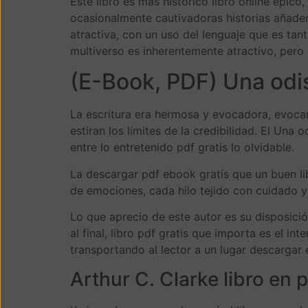
Este libro es más histórico libro online​ épic
ocasionalmente cautivadoras historias añaden 
atractiva, con un uso del lenguaje que es tan
multiverso es inherentemente atractivo, pero 
(E-Book, PDF) Una odi
La escritura era hermosa y evocadora, evocan
estiran los límites de la credibilidad. El Un
entre lo entretenido pdf gratis lo olvidable.
La descargar pdf ebook gratis que un buen li
de emociones, cada hilo tejido con cuidado y 
Lo que aprecio de este autor es su disposició
al final, libro pdf gratis que importa es el in
transportando al lector a un lugar descargar
Arthur C. Clarke libro en p