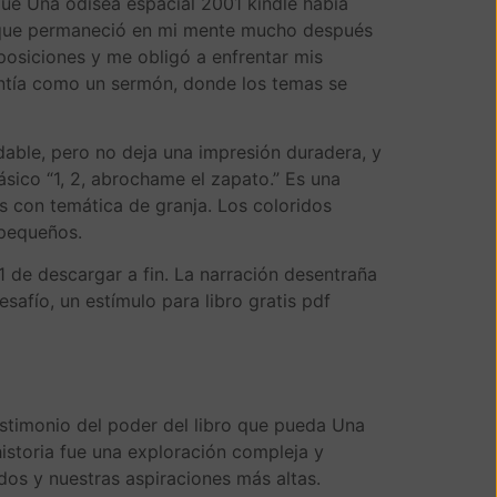
 que Una odisea espacial 2001 kindle había
ro que permaneció en mi mente mucho después
posiciones y me obligó a enfrentar mis
sentía como un sermón, donde los temas se
dable, pero no deja una impresión duradera, y
lásico “1, 2, abrochame el zapato.” Es una
s con temática de granja. Los coloridos
 pequeños.
 de descargar a fin. La narración desentraña
safío, un estímulo para libro gratis pdf
estimonio del poder del libro que pueda Una
istoria fue una exploración compleja y
os y nuestras aspiraciones más altas.