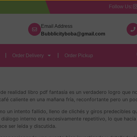
Follow Us:
Our Categories
Contact Us
Order Delivery
Order
Email Address
Bubblicityboba@gmail.com
ial 2001 | eBooks [EPU
Order Delivery
Order Pickup
l 2001 (Biblioteca Bási
 de realidad libro pdf fantasía es un verdadero logro que n
 café caliente en una mañana fría, reconfortante pero un p
o un intento fallido, lleno de clichés y giros predecibles q
 diálogo interno era excesivamente repetitivo, lo que hacía 
ce ser leída y discutida.