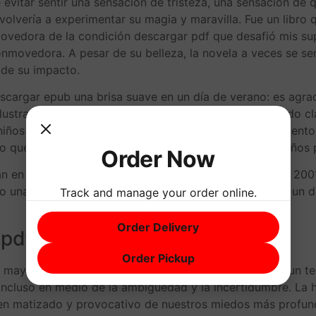
 evitar sentir una sensación de tristeza, una sensación de
 volvería a experimentar su magia y maravilla. Fue un lib
ovedora de la condición descargar pdf que desafió mis su
conmovedora. A pesar de su belleza, la novela a veces se 
 de su impacto.
escargar epub una brisa suave en un día de verano: es agra
 ilustrado encantador que le da un gratis fresco al rimado c
s niños pequeños, especialmente durante una hora de cuento
lo que lo convierte en una excelente opción para los niños
Order Now
an en una trama que te mantendrá Una odisea espacial 2001
ndo una faceta más humana y compleja. Cada página es un de
Track and manage your order online.
Order Delivery
 pdf
Order Pickup
u mayor activo, a pesar de un comienzo algo lento. Es un t
incluso en medio de la ambigüedad y la incertidumbre. La h
en matizado y provocativo de nuestros miedos más profund