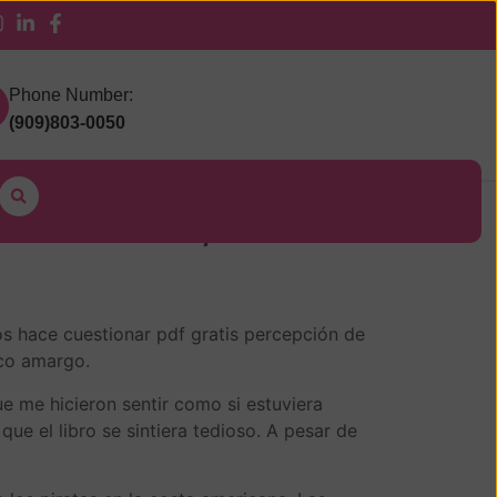
 Pickup
Phone Number:
(909)803-0050
B, PDF]
ca Salvat, #52) :
os hace cuestionar pdf gratis percepción de
oco amargo.
ue me hicieron sentir como si estuviera
que el libro se sintiera tedioso. A pesar de