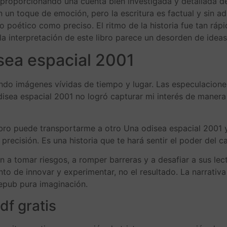
o, proporcionando una cuenta bien investigada y detallada d
un toque de emoción, pero la escritura es factual y sin ado
to poético como preciso. El ritmo de la historia fue tan rá
la interpretación de este libro parece un desorden de ideas
sea espacial 2001
do imágenes vívidas de tiempo y lugar. Las especulaciones
a odisea espacial 2001 no logró capturar mi interés de mane
bro puede transportarme a otro Una odisea espacial 2001 y 
precisión. Es una historia que te hará sentir el poder del c
n a tomar riesgos, a romper barreras y a desafiar a sus lec
tento de innovar y experimentar, no el resultado. La narrativ
 epub pura imaginación.
df gratis