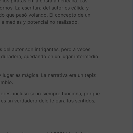
e los piratas en la costa americana. Las
rnos. La escritura del autor es cálida y
pido que pasó volando. El concepto de un
 a medias y potencial no realizado.
 del autor son intrigantes, pero a veces
ra duradera, quedando en un lugar intermedio
lugar es mágica. La narrativa era un tapiz
ambio.
tores, incluso si no siempre funciona, porque
a es un verdadero deleite para los sentidos,